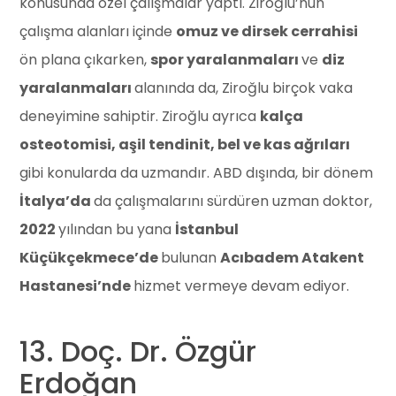
konusunda özel çalışmalar yaptı. Ziroğlu’nun
çalışma alanları içinde
omuz ve dirsek cerrahisi
ön plana çıkarken,
spor yaralanmaları
ve
diz
yaralanmaları
alanında da, Ziroğlu birçok vaka
deneyimine sahiptir. Ziroğlu ayrıca
kalça
osteotomisi, aşil tendinit, bel ve kas ağrıları
gibi konularda da uzmandır. ABD dışında, bir dönem
İtalya’da
da çalışmalarını sürdüren uzman doktor,
2022
yılından bu yana
İstanbul
Küçükçekmece’de
bulunan
Acıbadem Atakent
Hastanesi’nde
hizmet vermeye devam ediyor.
13. Doç. Dr. Özgür
Erdoğan