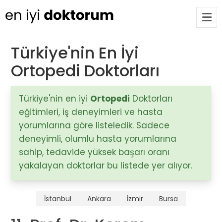
Türkiye'nin En İyi
Ortopedi Doktorları
Op. Dr. Ayşecan Enmutlu
ARA
Adana / Seyhan
Türkiye'nin en iyi
Ortopedi
Doktorları
eğitimleri, iş deneyimleri ve hasta
Doç. Dr. Songül Alemdaroğlu
Adana / Seyhan
yorumlarına göre listeledik. Sadece
deneyimli, olumlu hasta yorumlarına
sahip, tedavide yüksek başarı oranı
Tüm Doktorlar
yakalayan doktorlar bu listede yer alıyor.
Tüm doktorları göster
İstanbul
Ankara
İzmir
Bursa