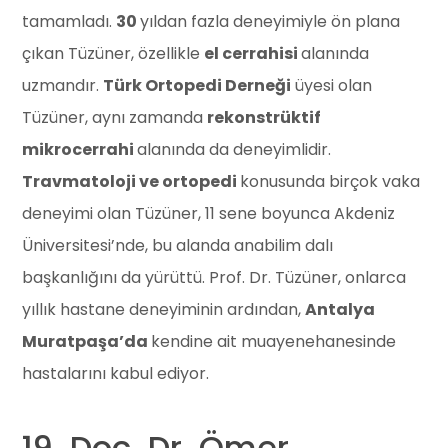
tamamladı.
30
yıldan fazla deneyimiyle ön plana
çıkan Tüzüner, özellikle
el cerrahisi
alanında
uzmandır.
Türk Ortopedi Derneği
üyesi olan
Tüzüner, aynı zamanda
rekonstrüktif
mikrocerrahi
alanında da deneyimlidir.
Travmatoloji ve ortopedi
konusunda birçok vaka
deneyimi olan Tüzüner, 11 sene boyunca Akdeniz
Üniversitesi’nde, bu alanda anabilim dalı
başkanlığını da yürüttü. Prof. Dr. Tüzüner, onlarca
yıllık hastane deneyiminin ardından,
Antalya
Muratpaşa’da
kendine ait muayenehanesinde
hastalarını kabul ediyor.
19. Doç. Dr. Ömer