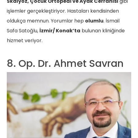
Skalyoz, Çocuk Ortopedi ve Ayak Cerrahisi
gibi
işlemler gerçekleştiriyor. Hastaları kendisinden
oldukça memnun. Yorumlar hep
olumlu
. İsmail
Safa Satoğlu,
İzmir/ Konak’ta
bulunan kliniğinde
hizmet veriyor.
8. Op. Dr. Ahmet Savran