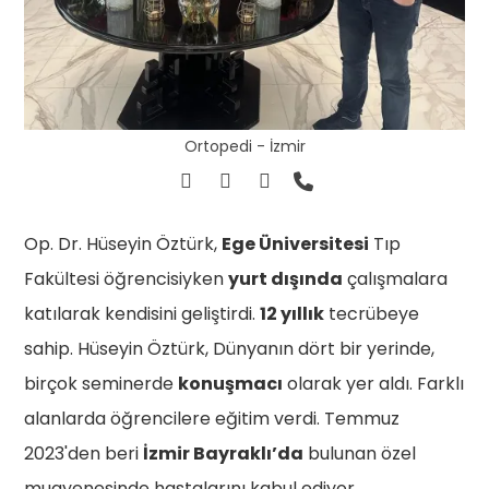
Ortopedi - İzmir
Op. Dr. Hüseyin Öztürk,
Ege Üniversitesi
Tıp
Fakültesi öğrencisiyken
yurt dışında
çalışmalara
katılarak kendisini geliştirdi.
12 yıllık
tecrübeye
sahip. Hüseyin Öztürk, Dünyanın dört bir yerinde,
birçok seminerde
konuşmacı
olarak yer aldı. Farklı
alanlarda öğrencilere eğitim verdi. Temmuz
2023'den beri
İzmir Bayraklı’da
bulunan özel
muayenesinde hastalarını kabul ediyor.