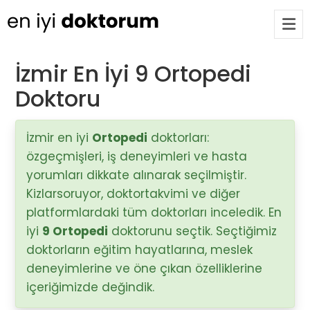
İzmir En İyi 9 Ortopedi
Doktoru
Op. Dr. Ayşecan Enmutlu
ARA
Adana / Seyhan
İzmir en iyi
Ortopedi
doktorları:
özgeçmişleri, iş deneyimleri ve hasta
Doç. Dr. Songül Alemdaroğlu
Adana / Seyhan
yorumları dikkate alınarak seçilmiştir.
Kizlarsoruyor, doktortakvimi ve diğer
platformlardaki tüm doktorları inceledik. En
Tüm Doktorlar
iyi
9 Ortopedi
doktorunu seçtik. Seçtiğimiz
Tüm doktorları göster
doktorların eğitim hayatlarına, meslek
deneyimlerine ve öne çıkan özelliklerine
içeriğimizde değindik.