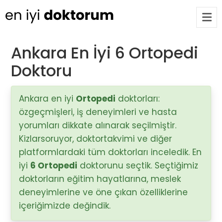
Ankara En İyi 6 Ortopedi
Doktoru
Op. Dr. Ayşecan Enmutlu
ARA
Adana / Seyhan
Ankara en iyi
Ortopedi
doktorları:
özgeçmişleri, iş deneyimleri ve hasta
Doç. Dr. Songül Alemdaroğlu
Adana / Seyhan
yorumları dikkate alınarak seçilmiştir.
Kizlarsoruyor, doktortakvimi ve diğer
platformlardaki tüm doktorları inceledik. En
Tüm Doktorlar
iyi
6 Ortopedi
doktorunu seçtik. Seçtiğimiz
Tüm doktorları göster
doktorların eğitim hayatlarına, meslek
deneyimlerine ve öne çıkan özelliklerine
içeriğimizde değindik.