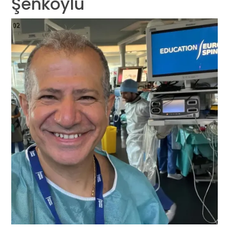
Şenköylü