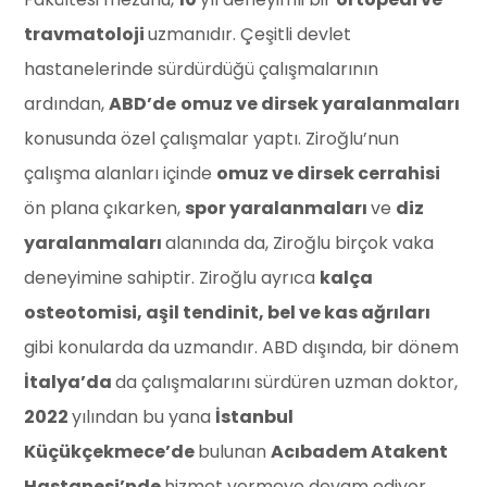
travmatoloji
uzmanıdır. Çeşitli devlet
hastanelerinde sürdürdüğü çalışmalarının
ardından,
ABD’de
omuz ve dirsek yaralanmaları
konusunda özel çalışmalar yaptı. Ziroğlu’nun
çalışma alanları içinde
omuz ve dirsek cerrahisi
ön plana çıkarken,
spor yaralanmaları
ve
diz
yaralanmaları
alanında da, Ziroğlu birçok vaka
deneyimine sahiptir. Ziroğlu ayrıca
kalça
osteotomisi, aşil tendinit, bel ve kas ağrıları
gibi konularda da uzmandır. ABD dışında, bir dönem
İtalya’da
da çalışmalarını sürdüren uzman doktor,
2022
yılından bu yana
İstanbul
Küçükçekmece’de
bulunan
Acıbadem Atakent
Hastanesi’nde
hizmet vermeye devam ediyor.