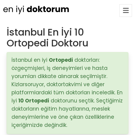
İstanbul En İyi 10
Ortopedi Doktoru
Op. Dr. Ayşecan Enmutlu
ARA
Adana / Seyhan
İstanbul en iyi
Ortopedi
doktorları:
özgeçmişleri, iş deneyimleri ve hasta
Doç. Dr. Songül Alemdaroğlu
Adana / Seyhan
yorumları dikkate alınarak seçilmiştir.
Kizlarsoruyor, doktortakvimi ve diğer
platformlardaki tüm doktorları inceledik. En
Tüm Doktorlar
iyi
10 Ortopedi
doktorunu seçtik. Seçtiğimiz
Tüm doktorları göster
doktorların eğitim hayatlarına, meslek
deneyimlerine ve öne çıkan özelliklerine
içeriğimizde değindik.