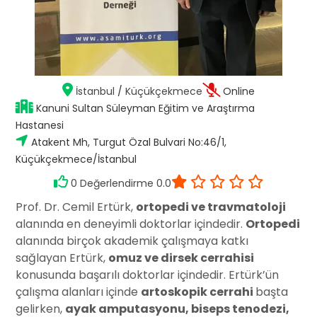
İstanbul
/
Küçükçekmece
Online
Kanuni Sultan Süleyman Eğitim ve Araştırma
Hastanesi
Atakent Mh, Turgut Özal Bulvari No:46/1,
Küçükçekmece/İstanbul
0 Değerlendirme 0.0
Prof. Dr. Cemil Ertürk,
ortopedi ve travmatoloji
alanında en deneyimli doktorlar içindedir.
Ortopedi
alanında birçok akademik çalışmaya katkı
sağlayan Ertürk,
omuz ve dirsek cerrahisi
konusunda başarılı doktorlar içindedir. Ertürk’ün
çalışma alanları içinde
artoskopik cerrahi
başta
gelirken,
ayak amputasyonu, biseps tenodezi,