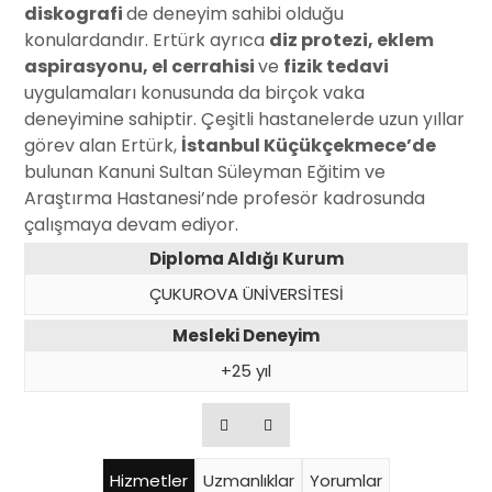
diskografi
de deneyim sahibi olduğu
konulardandır. Ertürk ayrıca
diz protezi, eklem
aspirasyonu, el cerrahisi
ve
fizik tedavi
uygulamaları konusunda da birçok vaka
deneyimine sahiptir. Çeşitli hastanelerde uzun yıllar
görev alan Ertürk,
İstanbul Küçükçekmece’de
bulunan Kanuni Sultan Süleyman Eğitim ve
Araştırma Hastanesi’nde profesör kadrosunda
çalışmaya devam ediyor.
Diploma Aldığı Kurum
ÇUKUROVA ÜNİVERSİTESİ
Mesleki Deneyim
+25 yıl
Hizmetler
Uzmanlıklar
Yorumlar