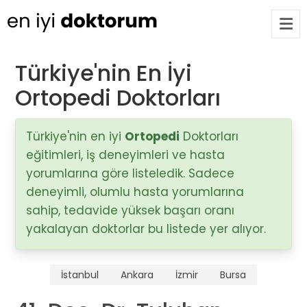
Türkiye'nin En İyi
Ortopedi Doktorları
Op. Dr. Ayşecan Enmutlu
ARA
Adana / Seyhan
Türkiye'nin en iyi
Ortopedi
Doktorları
eğitimleri, iş deneyimleri ve hasta
Doç. Dr. Songül Alemdaroğlu
Adana / Seyhan
yorumlarına göre listeledik. Sadece
deneyimli, olumlu hasta yorumlarına
sahip, tedavide yüksek başarı oranı
Tüm Doktorlar
yakalayan doktorlar bu listede yer alıyor.
Tüm doktorları göster
İstanbul
Ankara
İzmir
Bursa