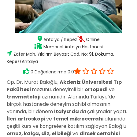
Antalya
/
Kepez
Online
Memorial Antalya Hastanesi
Zafer Mah. Yıldırım Beyazıt Cad. No: 91, Dokuma,
Kepez/Antalya
0 Değerlendirme 0.0
Op. Dr. Murat Baloğlu,
Akdeniz Üniversitesi Tıp
Fakültesi
mezunu, deneyimli bir
ortopedi
ve
travmatoloji
uzmanıdır. Alanında Türkiye’de
birçok hastanede deneyim sahibi olmasının
yanında, bir dönem
İtalya’da
da çalışmalar yaptı.
İleri artroskopi
ve
temel mikrocerrahi
alanında
çeşitli kurs ve kongrelere katılım sağlayan Baloğlu
omuz, kalça, diz, el bileği
ve
dirsek cerrahisi