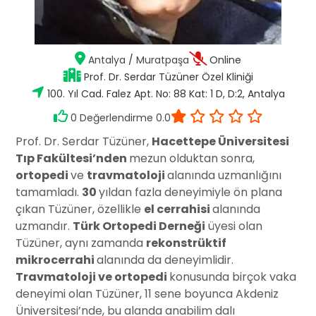
Antalya
/
Muratpaşa
Online
Prof. Dr. Serdar Tüzüner Özel Kliniği
100. Yıl Cad. Falez Apt. No: 88 Kat: 1 D, D:2, Antalya
0 Değerlendirme 0.0
Prof. Dr. Serdar Tüzüner,
Hacettepe Üniversitesi
Tıp Fakültesi’nden
mezun olduktan sonra,
ortopedi
ve
travmatoloji
alanında uzmanlığını
tamamladı.
30
yıldan fazla deneyimiyle ön plana
çıkan Tüzüner, özellikle
el cerrahisi
alanında
uzmandır.
Türk Ortopedi Derneği
üyesi olan
Tüzüner, aynı zamanda
rekonstrüktif
mikrocerrahi
alanında da deneyimlidir.
Travmatoloji ve ortopedi
konusunda birçok vaka
deneyimi olan Tüzüner, 11 sene boyunca Akdeniz
Üniversitesi’nde, bu alanda anabilim dalı