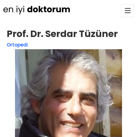
Prof. Dr. Serdar Tüzüner
Op. Dr. Ayşecan Enmutlu
ARA
Ortopedi
Adana / Seyhan
Doç. Dr. Songül Alemdaroğlu
Adana / Seyhan
Tüm Doktorlar
Tüm doktorları göster