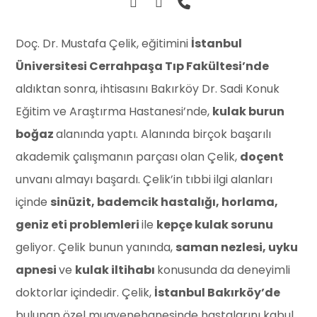
Doç. Dr. Mustafa Çelik, eğitimini
İstanbul
Üniversitesi Cerrahpaşa Tıp Fakültesi’nde
aldıktan sonra, ihtisasını Bakırköy Dr. Sadi Konuk
Eğitim ve Araştırma Hastanesi’nde,
kulak burun
boğaz
alanında yaptı. Alanında birçok başarılı
akademik çalışmanın parçası olan Çelik,
doçent
unvanı almayı başardı. Çelik’in tıbbi ilgi alanları
içinde
sinüzit, bademcik hastalığı, horlama,
geniz eti problemleri
ile
kepçe kulak sorunu
geliyor. Çelik bunun yanında,
saman nezlesi, uyku
apnesi
ve
kulak iltihabı
konusunda da deneyimli
doktorlar içindedir. Çelik,
İstanbul Bakırköy’de
bulunan özel muayenehanesinde hastalarını kabul