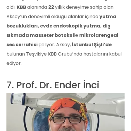
aldı.
KBB
alanında
22
yıllık deneyime sahip olan
Aksoy’un deneyimli olduğu alanlar içinde
yutma
bozuklukları, evde endoskopik yutma, diş
sıkmada masseter botoks
ile
mikrolarengeal
ses cerrahisi
geliyor. Aksoy,
İstanbul Şişli’de
bulunan Teşvikiye KBB Grubu’nda hastalarını kabul
ediyor.
7. Prof. Dr. Ender İnci