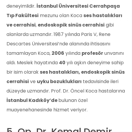
deneyimlidir.
İstanbul Üniversitesi Cerrahpaşa
Tıp Fakültesi
mezunu olan Koca
ses hastalıkları
ve cerrahisi
,
endoskopik sinüs cerrahisi
gibi
alanlarda uzmandır. 1987 yılında Paris V, Rene
Descartes Üniversitesi’nde alanında ihtisasını
tamamlayan Koca,
2006
yılında
profesör
unvanını
aldı. Meslek hayatında
40
yılı aşkın deneyime sahip
bir isim olarak
ses hastalıkları, endoskopik sinüs
cerrahisi
ve
uyku bozuklukları
tedavisinde ileri
düzeyde uzmandır. Prof. Dr. Öncel Koca hastalarına
İstanbul Kadıköy’de
bulunan özel
muayenehanesinde hizmet veriyor.
5. Op. Dr. Kemal Demir