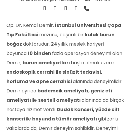
Op. Dr. Kemal Demir,
İstanbul Üniversitesi Çapa
Tıp Fakültesi
mezunu, başarılı bir
kulak burun
boğaz
doktorudur.
24
yıllık meslek kariyeri
boyunca
10 binden
fazla operasyon deneyimi olan
Demir,
burun ameliyatları
başta olmak üzere
endoskopik cerrahi ile sinüzit tedavisi,
horlama ve apne cerrahisi
alanında deneyimlidir.
Demir ayrıca
bademcik ameliyatı, geniz eti
ameliyatı
ile
ses teli ameliyatı
alanında da birçok
hastaya hizmet verdi.
Dudak kanseri, yüzde cilt
kanseri
ile
boyunda tümör ameliyatı
gibi zorlu
vakalarda da, Demir deneyim sahibidir. Deneyimli