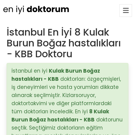
İstanbul En İyi 8 Kulak
Burun Boğaz hastalıkları
Op. Dr. Ayşecan Enmutlu
ARA
Adana / Seyhan
- KBB Doktoru
Doç. Dr. Songül Alemdaroğlu
İstanbul en iyi
Kulak Burun Boğaz
Adana / Seyhan
hastalıkları - KBB
doktorları: özgeçmişleri,
iş deneyimleri ve hasta yorumları dikkate
alınarak seçilmiştir. Kizlarsoruyor,
Tüm Doktorlar
doktortakvimi ve diğer platformlardaki
Tüm doktorları göster
tüm doktorları inceledik. En iyi
8 Kulak
Burun Boğaz hastalıkları - KBB
doktorunu
seçtik. Seçtiğimiz doktorların eğitim