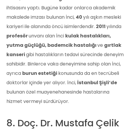
ihtisasını yaptı. Bugüne kadar onlarca akademik
makalede imzası bulunan İnci,
40
yılı aşkın mesleki
kariyeri ile alanında öncü isimlerdendir.
2011
yılında
profesör
unvanı alan İnci
kulak hastalıkları,
yutma güçlüğü, bademcik hastalığı
ve
gırtlak
kanseri
gibi hastalıkların tedavi sürecinde deneyim
sahibidir. Binlerce vaka deneyimine sahip olan İnci,
ayrıca
burun estetiği
konusunda da en tecrübeli
doktorlar içinde yer alıyor. İnci,
İstanbul Şişli’de
bulunan özel muayenehanesinde hastalarına
hizmet vermeyi sürdürüyor.
8. Doç. Dr. Mustafa Çelik