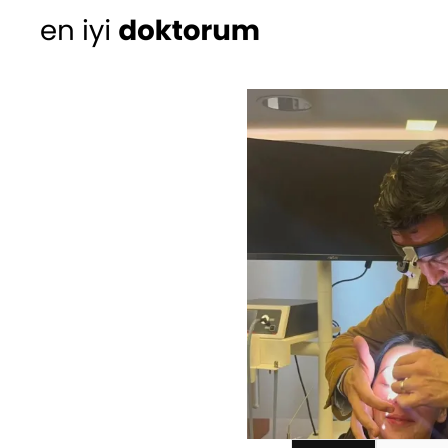
Kadın Doğum
Ortopedi
Cildiye (Dermatoloji
Kulak Burun Boğaz ha
- KBB
Üroloji
Diğer Branşlar