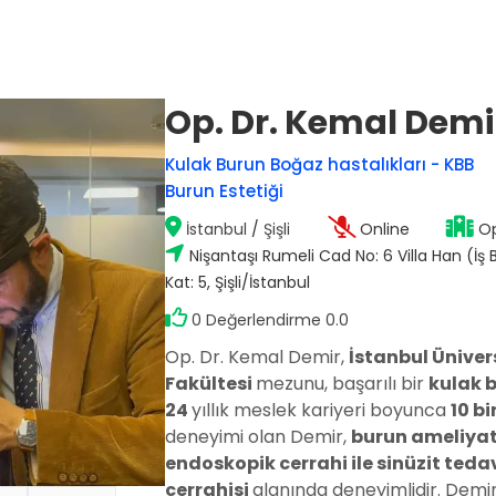
Op. Dr. Kemal Demi
Op. Dr. Mustafa Sağlam
Kulak Burun Boğaz hastalıkları - KBB
Antalya / Muratpaşa
Burun Estetiği
İstanbul
/
Şişli
Online
Op
)
Doç. Dr. Hakan Nazik
Nişantaşı Rumeli Cad No: 6 Villa Han (İş B
Adana / Seyhan
Kat: 5, Şişli/İstanbul
stalıkları
0 Değerlendirme 0.0
Op. Dr. Kemal Demir,
İstanbul Üniver
Op. Dr. Fatma Esin Karçin
Gaziantep / Şehitkamil
Fakültesi
mezunu, başarılı bir
kulak 
24
yıllık meslek kariyeri boyunca
10 b
deneyimi olan Demir,
burun ameliyat
endoskopik cerrahi ile sinüzit teda
cerrahisi
alanında deneyimlidir. Demi