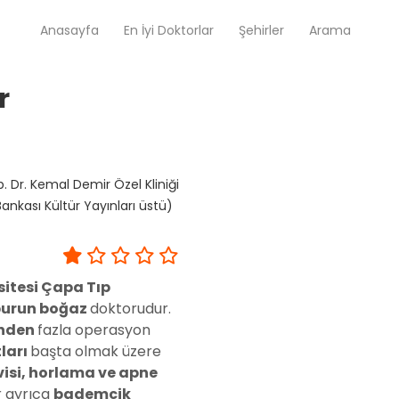
Anasayfa
En İyi Doktorlar
Şehirler
Arama
r
Op. Dr. Ayşecan Enmutlu
Adana / Seyhan
. Dr. Kemal Demir Özel Kliniği
Doç. Dr. Songül Alemdaroğlu
ankası Kültür Yayınları üstü)
Adana / Seyhan
sitesi Çapa Tıp
Tüm Doktorlar
Tüm doktorları göster
burun boğaz
doktorudur.
inden
fazla operasyon
ları
başta olmak üzere
visi, horlama ve apne
r ayrıca
bademcik