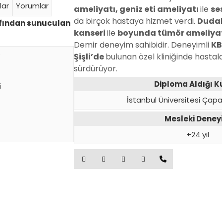
lar
Yorumlar
ameliyatı, geniz eti ameliyatı
ile
se
da birçok hastaya hizmet verdi.
Dudak
afından sunuculan
kanseri
ile
boyunda tümör ameliya
Demir deneyim sahibidir. Deneyimli
K
)
Şişli’de
bulunan özel kliniğinde hasta
sürdürüyor.
Diploma Aldığı 
i
İstanbul Üniversitesi Çapa
Mesleki Dene
+24 yıl