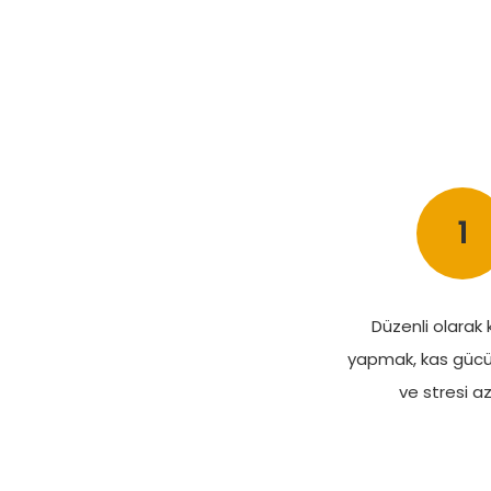
1
Düzenli olarak 
yapmak, kas gücün
ve stresi aza