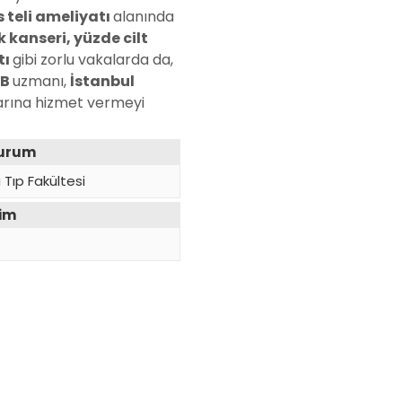
s teli ameliyatı
alanında
 kanseri, yüzde cilt
tı
gibi zorlu vakalarda da,
BB
uzmanı,
İstanbul
larına hizmet vermeyi
Kurum
 Tıp Fakültesi
yim