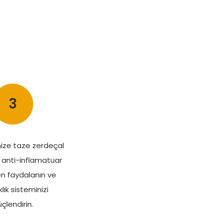
3
ize taze zerdeçal
 anti-inflamatuar
en faydalanın ve
lık sisteminizi
çlendirin.