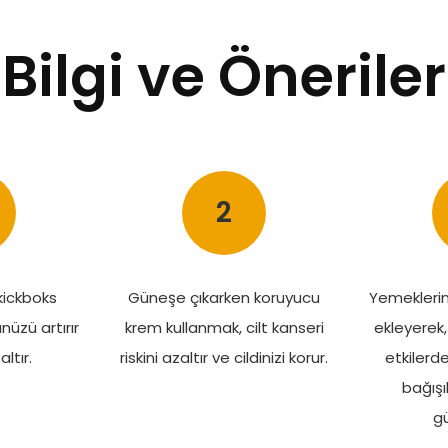
Bilgi ve Öneriler
2
kickboks
Güneşe çıkarken koruyucu
Yemeklerin
üzü artırır
krem kullanmak, cilt kanseri
ekleyerek,
ltır.
riskini azaltır ve cildinizi korur.
etkilerd
bağışık
gü