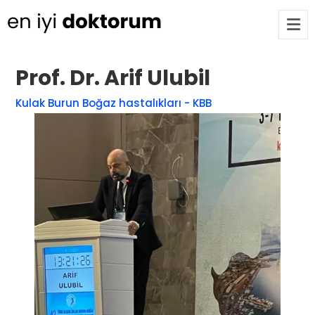
Prof. Dr. Arif Ulubil
Op. Dr. Ayşecan Enmutlu
ARA
Kulak Burun Boğaz hastalıkları - KBB
Adana / Seyhan
Doç. Dr. Songül Alemdaroğlu
Adana / Seyhan
Tüm Doktorlar
Tüm doktorları göster