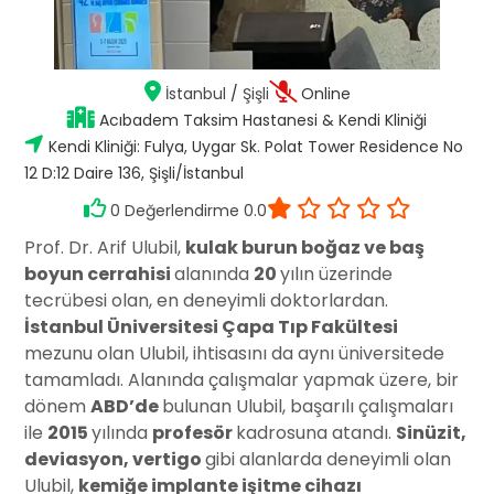
İstanbul
/
Şişli
Online
Acıbadem Taksim Hastanesi & Kendi Kliniği
Kendi Kliniği: Fulya, Uygar Sk. Polat Tower Residence No
12 D:12 Daire 136, Şişli/İstanbul
0 Değerlendirme 0.0
Prof. Dr. Arif Ulubil,
kulak burun boğaz ve baş
boyun cerrahisi
alanında
20
yılın üzerinde
tecrübesi olan, en deneyimli doktorlardan.
İstanbul Üniversitesi Çapa Tıp Fakültesi
mezunu olan Ulubil, ihtisasını da aynı üniversitede
tamamladı. Alanında çalışmalar yapmak üzere, bir
dönem
ABD’de
bulunan Ulubil, başarılı çalışmaları
ile
2015
yılında
profesör
kadrosuna atandı.
Sinüzit,
deviasyon, vertigo
gibi alanlarda deneyimli olan
Ulubil,
kemiğe implante işitme cihazı