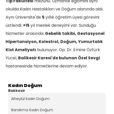
Tıp Fakültesi
mezunu. Uzmanlık eğitimini aynı
okulda Kadın Hastalıkları ve Doğum alanında aldı.
Aynı Üniversite'de
5
yıllık öğretim üyesi görevini
üstlendi.
+15
yıl meslek deneyimi var. Sunduğu
hizmetler arasında:
Gebelik takibi, Gestasyonel
Hipertansiyon, Kolestrol, Doğum, Yumurtalık
Kist Ameliyatı
bulunuyor. Op. Dr. Emine Öztürk
Yücel,
Balikesir Karesi'de bulunan Özel Sevgi
hastanesinde hizmetlerine devam ediyor.
Kadın Doğum
Balıkesir
Altıeylül Kadın Doğum
Bandırma Kadın Doğum