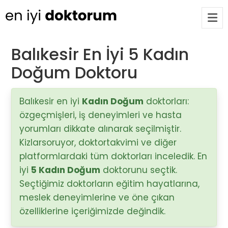
Balıkesir En İyi 5 Kadın
Doğum Doktoru
Op. Dr. Ayşecan Enmutlu
ARA
Adana / Seyhan
Balıkesir en iyi
Kadın Doğum
doktorları:
özgeçmişleri, iş deneyimleri ve hasta
Doç. Dr. Songül Alemdaroğlu
Adana / Seyhan
yorumları dikkate alınarak seçilmiştir.
Kizlarsoruyor, doktortakvimi ve diğer
platformlardaki tüm doktorları inceledik. En
Tüm Doktorlar
iyi
5 Kadın Doğum
doktorunu seçtik.
Tüm doktorları göster
Seçtiğimiz doktorların eğitim hayatlarına,
meslek deneyimlerine ve öne çıkan
özelliklerine içeriğimizde değindik.