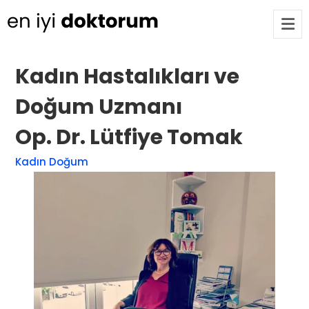
Kadın Hastalıkları ve
Op. Dr. Ayşecan Enmutlu
ARA
Doğum Uzmanı
Adana / Seyhan
Op. Dr. Lütfiye Tomak
Doç. Dr. Songül Alemdaroğlu
Kadın Doğum
Adana / Seyhan
Tüm Doktorlar
Tüm doktorları göster