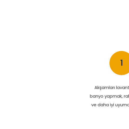
1
Akşamları lavan
banyo yapmak, ra
ve daha iyi uyuman