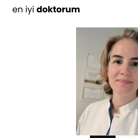
Kadın Doğum
Ortopedi
Cildiye (Dermatoloji
Kulak Burun Boğaz ha
- KBB
Üroloji
Diğer Branşlar