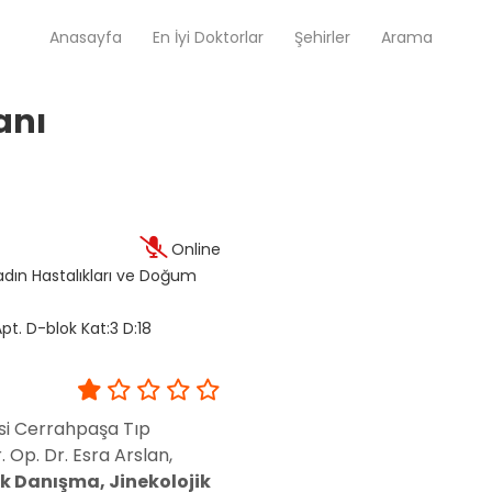
Anasayfa
En İyi Doktorlar
Şehirler
Arama
anı
Op. Dr. Ayşecan Enmutlu
Adana / Seyhan
Online
Doç. Dr. Songül Alemdaroğlu
Adana / Seyhan
Kadın Hastalıkları ve Doğum
t. D-blok Kat:3 D:18
Tüm Doktorlar
Tüm doktorları göster
esi Cerrahpaşa Tıp
. Op. Dr. Esra Arslan,
k Danışma, Jinekolojik