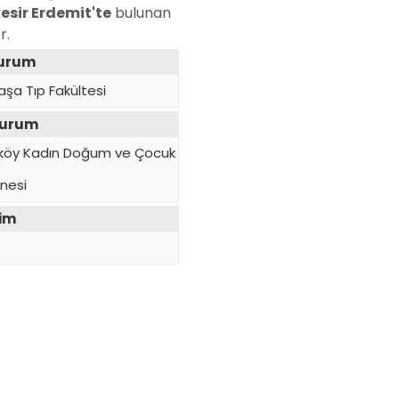
esir Erdemit'te
bulunan
r.
Kurum
aşa Tıp Fakültesi
Kurum
ırköy Kadın Doğum ve Çocuk
anesi
yim