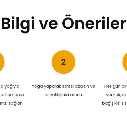
Bilgi ve Öneriler
2
ta yağıyla
Yoga yaparak stresi azaltın ve
Her gün bi
hatlamanızı
esnekliğinizi artırın.
yemek, sind
ızı sağlar.
bağışıklık si