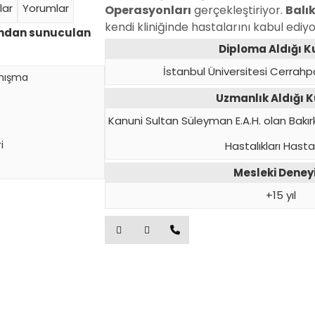
lar
Yorumlar
Operasyonları
gerçekleştiriyor.
Balık
kendi kliniğinde hastalarını kabul ediyo
fından sunuculan
Diploma Aldığı 
İstanbul Üniversitesi Cerrahp
anışma
Uzmanlık Aldığı 
Kanuni Sultan Süleyman E.A.H. olan Bak
i
Hastalıkları Hast
Mesleki Dene
+15 yıl