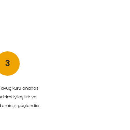
3
r avuç kuru ananas
irimi iyileştirir ve
steminizi güçlendirir.