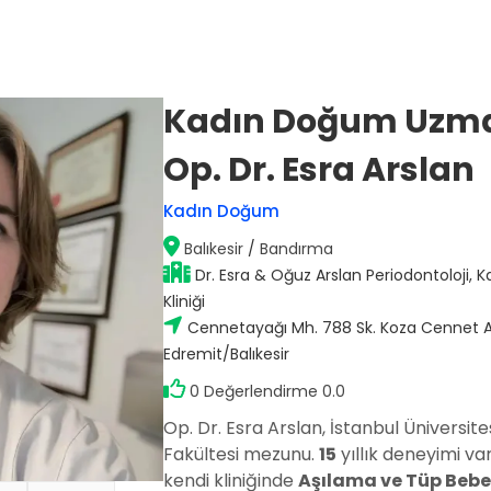
Kadın Doğum Uzm
Op. Dr. Mustafa Sağlam
Op. Dr. Esra Arslan
Antalya / Muratpaşa
Kadın Doğum
)
Balıkesir
/
Bandırma
Doç. Dr. Hakan Nazik
Adana / Seyhan
Dr. Esra & Oğuz Arslan Periodontoloji, 
stalıkları
Kliniği
Cennetayağı Mh. 788 Sk. Koza Cennet Ap
Op. Dr. Fatma Esin Karçin
Edremit/Balıkesir
Gaziantep / Şehitkamil
0 Değerlendirme 0.0
Op. Dr. Esra Arslan, İstanbul Üniversit
Fakültesi mezunu.
15
yıllık deneyimi var
kendi kliniğinde
Aşılama ve Tüp Bebe