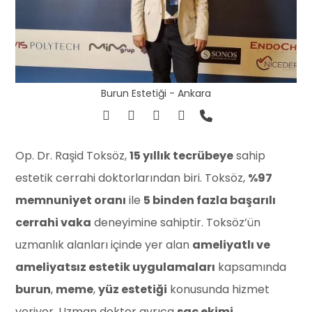
Burun Estetiği - Ankara
Op. Dr. Raşid Toksöz,
15 yıllık tecrübeye
sahip
estetik cerrahi doktorlarından biri. Toksöz,
%97
memnuniyet oranı
ile
5 binden fazla başarılı
cerrahi vaka
deneyimine sahiptir. Toksöz’ün
uzmanlık alanları içinde yer alan
ameliyatlı ve
ameliyatsız estetik uygulamaları
kapsamında
burun
,
meme
,
yüz estetiği
konusunda hizmet
veriyor. Uzman doktor ayrıca
saç ekimi
,