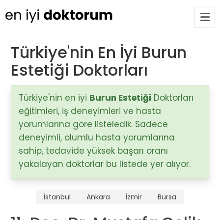
Türkiye'nin En İyi Burun
Estetiği Doktorları
Op. Dr. Ayşecan Enmutlu
ARA
Adana / Seyhan
Türkiye'nin en iyi
Burun Estetiği
Doktorları
eğitimleri, iş deneyimleri ve hasta
Doç. Dr. Songül Alemdaroğlu
Adana / Seyhan
yorumlarına göre listeledik. Sadece
deneyimli, olumlu hasta yorumlarına
sahip, tedavide yüksek başarı oranı
Tüm Doktorlar
yakalayan doktorlar bu listede yer alıyor.
Tüm doktorları göster
İstanbul
Ankara
İzmir
Bursa