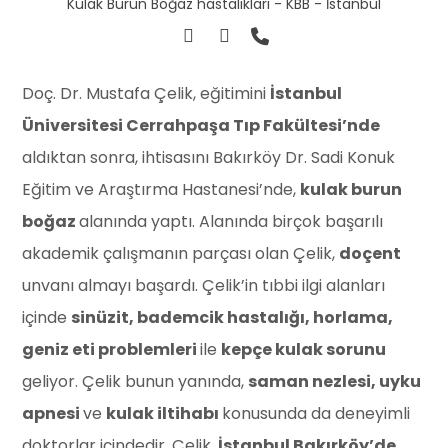
Kulak Burun Boğaz hastalıkları - KBB - İstanbul
Doç. Dr. Mustafa Çelik, eğitimini
İstanbul
Üniversitesi Cerrahpaşa Tıp Fakültesi’nde
aldıktan sonra, ihtisasını Bakırköy Dr. Sadi Konuk
Eğitim ve Araştırma Hastanesi’nde,
kulak burun
boğaz
alanında yaptı. Alanında birçok başarılı
akademik çalışmanın parçası olan Çelik,
doçent
unvanı almayı başardı. Çelik’in tıbbi ilgi alanları
içinde
sinüzit, bademcik hastalığı, horlama,
geniz eti problemleri
ile
kepçe kulak sorunu
geliyor. Çelik bunun yanında,
saman nezlesi, uyku
apnesi
ve
kulak iltihabı
konusunda da deneyimli
doktorlar içindedir. Çelik,
İstanbul Bakırköy’de