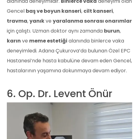
alanında deneyimlidir.
Binlerce vaka
deneyimi olan
Gencel
baş ve boyun kanseri
,
cilt kanseri
,
travma
,
yanık
ve
yaralanma sonrası onarımlar
için çalıştı. Uzman doktor aynı zamanda
burun
,
karın
ve
meme estetiği
alanında binlerce vaka
deneyimledi. Adana Çukurova’da bulunan Özel EPC
Hastanesi’nde hasta kabulüne devam eden Gencel,
hastalarının yaşamına dokunmaya devam ediyor.
6. Op. Dr. Levent Önür