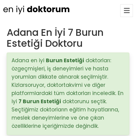
Adana En İyi 7 Burun
Estetiği Doktoru
Op. Dr. Ayşecan Enmutlu
ARA
Adana / Seyhan
Adana en iyi
Burun Estetiği
doktorları:
özgeçmişleri, iş deneyimleri ve hasta
Doç. Dr. Songül Alemdaroğlu
Adana / Seyhan
yorumları dikkate alınarak seçilmiştir.
Kizlarsoruyor, doktortakvimi ve diğer
platformlardaki tüm doktorları inceledik. En
Tüm Doktorlar
iyi
7 Burun Estetiği
doktorunu seçtik.
Tüm doktorları göster
Seçtiğimiz doktorların eğitim hayatlarına,
meslek deneyimlerine ve öne çıkan
özelliklerine içeriğimizde değindik.