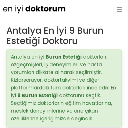
Antalya En İyi 9 Burun
Estetiği Doktoru
Op. Dr. Ayşecan Enmutlu
ARA
Adana / Seyhan
Antalya en iyi
Burun Estetiği
doktorları:
özgeçmişleri, iş deneyimleri ve hasta
Doç. Dr. Songül Alemdaroğlu
Adana / Seyhan
yorumları dikkate alınarak seçilmiştir.
Kizlarsoruyor, doktortakvimi ve diğer
platformlardaki tüm doktorları inceledik. En
Tüm Doktorlar
iyi
9 Burun Estetiği
doktorunu seçtik.
Tüm doktorları göster
Seçtiğimiz doktorların eğitim hayatlarına,
meslek deneyimlerine ve öne çıkan
özelliklerine içeriğimizde değindik.