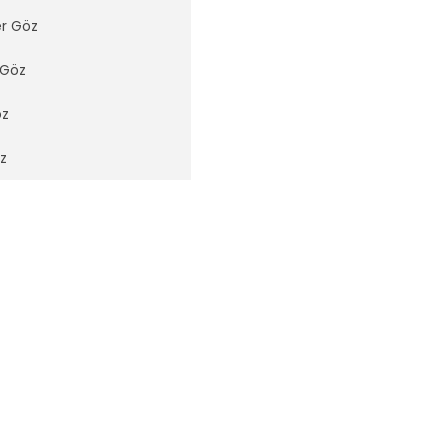
er Göz
 Göz
öz
z