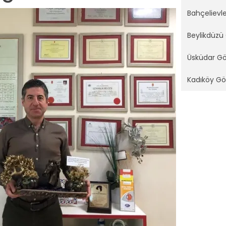
Bahçelievl
Beylikdüzü
Üsküdar G
Kadıköy Gö