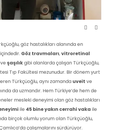
rkçüoğlu, göz hastalıkları alanında en
içindedir.
Göz travmaları
,
vitroretinal
ve
şaşılık
gibi alanlarda çalışan Türkçüoğlu,
tesi Tıp Fakültesi mezunudur. Bir dönem yurt
veren Türkçüoğlu, aynı zamanda
uveit
ve
nında da uzmandır. Hem Türkiye’de hem de
eneler mesleki deneyimi olan göz hastalıkları
deneyimi
ile
45 bine yakın cerrahi vaka
ile
ında birçok olumlu yorum olan Türkçüoğlu,
Çamlıca’da çalışmalarını sürdürüyor.