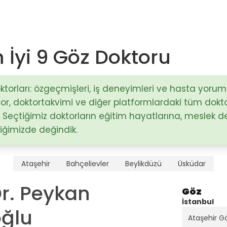
n İyi 9 Göz Doktoru
Op. Dr. Mustafa Sağlam
Antalya / Muratpaşa
torları: özgeçmişleri, iş deneyimleri ve hasta yoruml
uyor, doktortakvimi ve diğer platformlardaki tüm doktor
)
 Seçtiğimiz doktorların eğitim hayatlarına, meslek 
Doç. Dr. Hakan Nazik
Adana / Seyhan
eriğimizde değindik.
stalıkları
Op. Dr. Fatma Esin Karçin
Ataşehir
Bahçelievler
Beylikdüzü
Üsküdar
Gaziantep / Şehitkamil
 Dr. Peykan
Göz
İstanbul
ğlu
Ataşehir G