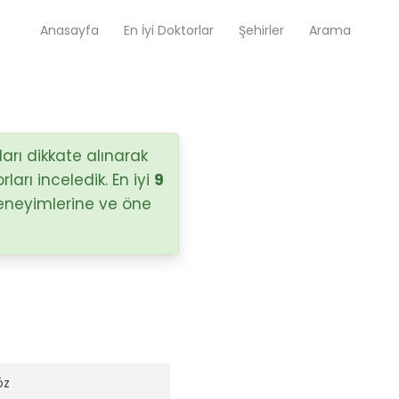
Anasayfa
En İyi Doktorlar
Şehirler
Arama
Op. Dr. Ayşecan Enmutlu
Adana / Seyhan
arı dikkate alınarak
ları inceledik. En iyi
9
deneyimlerine ve öne
Doç. Dr. Songül Alemdaroğlu
Adana / Seyhan
Tüm Doktorlar
Tüm doktorları göster
öz