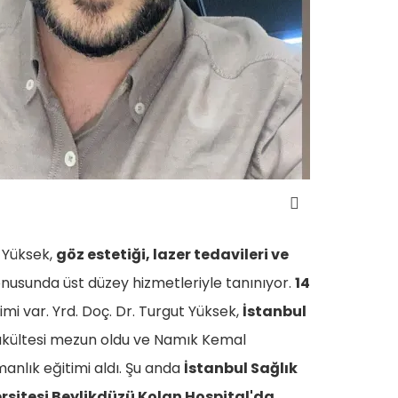
t Yüksek,
göz estetiği, lazer tedavileri ve
nusunda üst düzey hizmetleriyle tanınıyor.
14
imi var. Yrd. Doç. Dr. Turgut Yüksek,
İstanbul
akültesi mezun oldu ve Namık Kemal
manlık eğitimi aldı. Şu anda
İstanbul Sağlık
ersitesi Beylikdüzü Kolan Hospital'da