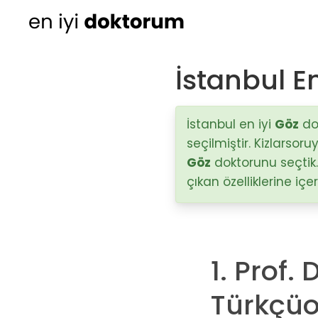
İstanbul E
Kadın Doğum
Ortopedi
İstanbul en iyi
Göz
dok
seçilmiştir. Kizlarsor
Cildiye (Dermatoloji
Göz
doktorunu seçtik.
çıkan özelliklerine iç
Kulak Burun Boğaz ha
- KBB
Üroloji
1. Prof.
Diğer Branşlar
Türkçüo