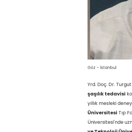
Göz - İstanbul
Yrd. Doç. Dr. Turgu
şaşılık tedavisi
ko
yıllık mesleki deney
Üniversitesi
Tıp F
Üniversitesi'nde uz
ve Teknoloji Üniv