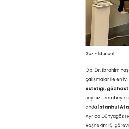
Göz - İstanbul
Op. Dr. İbrahim Yaş
çalışmalar ile en iy
estetiği, göz hast
sayısız tecrübeye s
anda
İstanbul At
Ayrıca Dünyagöz H
Başhekimliği görevi