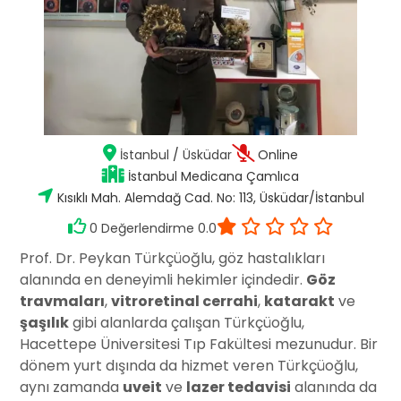
İstanbul
/
Üsküdar
Online
İstanbul Medicana Çamlıca
Kısıklı Mah. Alemdağ Cad. No: 113, Üsküdar/İstanbul
0 Değerlendirme 0.0
Prof. Dr. Peykan Türkçüoğlu, göz hastalıkları
alanında en deneyimli hekimler içindedir.
Göz
travmaları
,
vitroretinal cerrahi
,
katarakt
ve
şaşılık
gibi alanlarda çalışan Türkçüoğlu,
Hacettepe Üniversitesi Tıp Fakültesi mezunudur. Bir
dönem yurt dışında da hizmet veren Türkçüoğlu,
aynı zamanda
uveit
ve
lazer tedavisi
alanında da