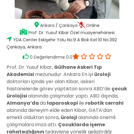
Ankara
/
Çankaya
Online
Prof. Dr. Yusuf Kibar Özel muayenehanesi
YDA Center Eskişehir Yolu No:9 A Blok Kat:10 No:392
Çankaya, Ankara
0 Değerlendirme 0.0
Prof. Dr. Yusuf Kibar,
Gülhane Askeri Tıp
Akademisi
mezunudur. Ankara En iyi
üroloji
doktorları içinde yer alan Kibar, askeri
hastanelerde görev yaptıktan sonra ABD’de
çocuk
ürolojisi
alanında çalışmalar yaptı. ABD dışında,
Almanya’da
da
laparoskopi
ile
robotik cerrahi
alanında deneyim elde eden Kibar, GATA’dan
emekli olduktan sonra,
üroloji
alanında önemli
çalışmalara imza attı.
Çocuklarda işeme
rahatsızlığının
tedavisine yönelik geliştirdiği