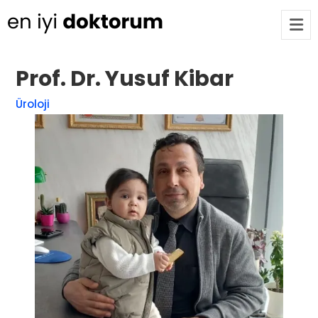
Prof. Dr. Yusuf Kibar
Op. Dr. Ayşecan Enmutlu
ARA
Üroloji
Adana / Seyhan
Doç. Dr. Songül Alemdaroğlu
Adana / Seyhan
Tüm Doktorlar
Tüm doktorları göster