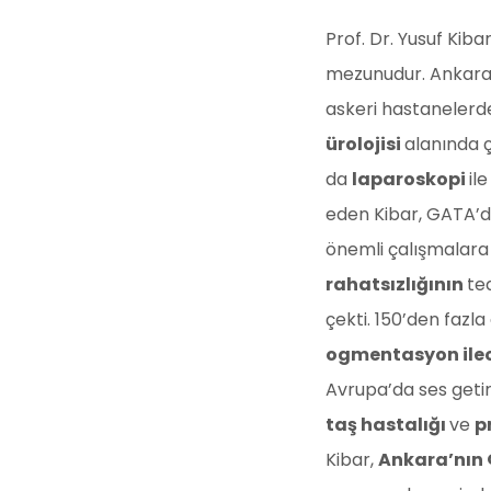
Prof. Dr. Yusuf Kiba
mezunudur. Ankara 
askeri hastanelerd
ürolojisi
alanında ç
da
laparoskopi
il
eden Kibar, GATA’d
önemli çalışmalara 
rahatsızlığının
ted
çekti. 150’den fazl
ogmentasyon ileo
Avrupa’da ses getir
taş hastalığı
ve
p
Kibar,
Ankara’nın