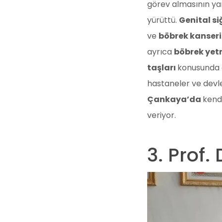
görev almasının ya
yürüttü.
Genital si
ve
böbrek kanseri
ayrıca
böbrek yetm
taşları
konusunda d
hastaneler ve devle
Çankaya’da
kend
veriyor.
3. Prof.