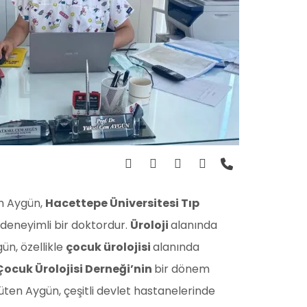
em Aygün,
Hacettepe Üniversitesi Tıp
deneyimli bir doktordur.
Üroloji
alanında
ün, özellikle
çocuk ürolojisi
alanında
Çocuk Ürolojisi Derneği’nin
bir dönem
üten Aygün, çeşitli devlet hastanelerinde