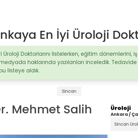
kaya En İyi Üroloji Dokt
Op. Dr. Mustafa Sağlam
Antalya / Muratpaşa
Üroloji Doktorlarını listelerken, eğitim dönemlerini, iş
l medyada haklarında yazılanları inceledik. Tedavide
)
u listeye aldık.
Doç. Dr. Hakan Nazik
Adana / Seyhan
stalıkları
Sincan
Op. Dr. Fatma Esin Karçin
Dr. Mehmet Salih
Gaziantep / Şehitkamil
Üroloji
Ankara / Ç
Sincan Ürol