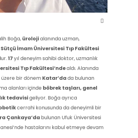
lih Boğa,
üroloji
alanında uzman,
tçü İmam Üniversitesi Tıp Fakültesi
dur.
17
yıl deneyim sahibi doktor, uzmanlık
ersitesi Tıp Fakültesi’nde
aldı. Alanında
 üzere bir dönem
Katar’da
da bulunan
şma alanları içinde
böbrek taşları, genel
rlık tedavisi
geliyor. Boğa ayrıca
obotik
cerrahi konusunda da deneyimli bir
ra Çankaya’da
bulunan Ufuk Üniversitesi
tanesi’nde hastalarını kabul etmeye devam