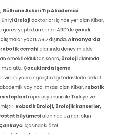
r,
Gülhane Askeri Tıp Akademisi
En iyi
üroloji
doktorları içinde yer alan Kibar,
e görev yaptıktan sonra ABD’de
çocuk
alışmalar yaptı. ABD dışında,
Almanya’da
e
robotik cerrahi
alanında deneyim elde
an emekli olduktan sonra,
üroloji
alanında
imza attı.
Çocuklarda işeme
avisine yönelik geliştirdiği tedavilerle dikkat
a akademik yayında imzası olan Kibar,
robotik
sistoplasti
operasyonunu ile Türkiye ve
miştir.
Robotik üroloji, ürolojik kanserler,
rostat büyümesi
alanında uzman olan
 Çankaya
ilçesindeki özel