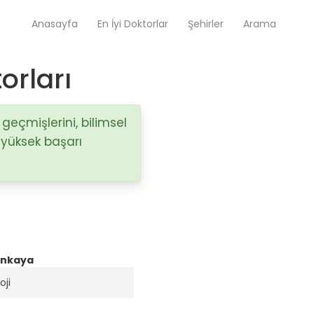
Anasayfa
En İyi Doktorlar
Şehirler
Arama
orları
Op. Dr. Ayşecan Enmutlu
Adana / Seyhan
 geçmişlerini, bilimsel
 yüksek başarı
Doç. Dr. Songül Alemdaroğlu
Adana / Seyhan
Tüm Doktorlar
Tüm doktorları göster
ankaya
oji