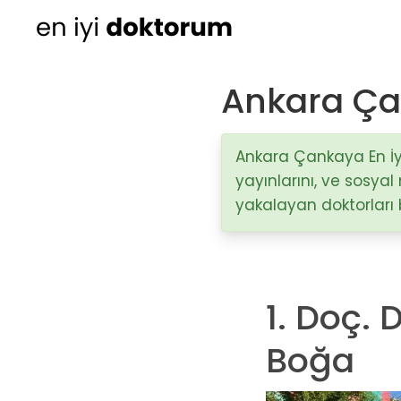
Ankara Çan
Kadın Doğum
Ortopedi
Ankara Çankaya En İyi 
yayınlarını, ve sosya
Cildiye (Dermatoloji
yakalayan doktorları b
Kulak Burun Boğaz ha
- KBB
Üroloji
1. Doç. 
Diğer Branşlar
Boğa