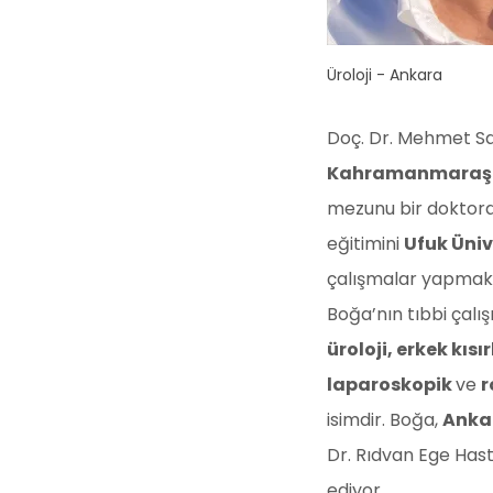
Üroloji - Ankara
Doç. Dr. Mehmet Sa
Kahramanmaraş Sü
mezunu bir doktor
eğitimini
Ufuk Üniv
çalışmalar yapmak
Boğa’nın tıbbi çalı
üroloji, erkek kısı
laparoskopik
ve
r
isimdir. Boğa,
Anka
Dr. Rıdvan Ege Has
ediyor.