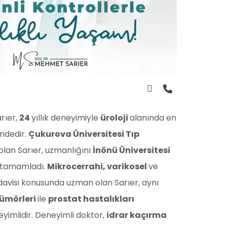
rıer,
24
yıllık deneyimiyle
üroloji
alanında en
indedir.
Çukurova Üniversitesi Tıp
lan Sarıer, uzmanlığını
İnönü Üniversitesi
tamamladı.
Mikrocerrahi, varikosel
ve
davisi konusunda uzman olan Sarıer, aynı
tümörleri
ile
prostat hastalıkları
yimlidir. Deneyimli doktor,
idrar kaçırma