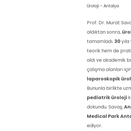
Üroloji - Antalya
⁠Prof. Dr. Murat Sava
aldıktan sonra,
üro
tamamladı.
30
yıla
teorik hem de prati
aldı ve akademik ba
çalışma alanları iç
laparoskopik ürol
Bununla birlikte u
pediatrik üroloji
k
dokundu. Savaş,
An
Medical Park Ant
ediyor.