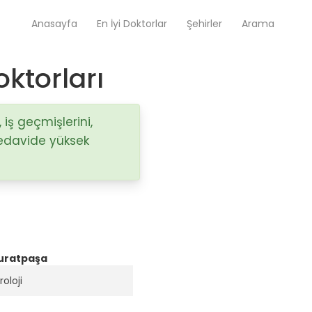
Anasayfa
En İyi Doktorlar
Şehirler
Arama
oktorları
Op. Dr. Ayşecan Enmutlu
Adana / Seyhan
 iş geçmişlerini,
Tedavide yüksek
Doç. Dr. Songül Alemdaroğlu
Adana / Seyhan
Tüm Doktorlar
Tüm doktorları göster
Muratpaşa
oloji