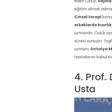
eden Özlük,
vajina
eğitim almak adın
Cinsel terapi
konu
erkeklerde kısırlı
uzmandır. Özlük ay
süreci sunuyor. İngi
uzmanı,
Antalya 
hastalarını kabul ed
4. Prof.
Usta