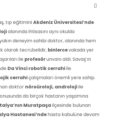
ş, tıp eğitimini
Akdeniz Üniversitesi’nde
loji
alanında ihtisasını aynı okulda
 yakın deneyim sahibi doktor, alanında hem
k olarak tecrübelidir,
binlerce
vakada yer
şarıları ile
profesör
unvanı aldı. Savaş’ın
inde
Da Vinci robotik cerrahi
ile
ojik cerrahi
çalışmaları önemli yere sahip.
zman doktor
nöroüroloji, androloji
ile
onusunda da birçok hastanın yaşamına
talya’nın Muratpaşa
ilçesinde bulunan
alya Hastanesi’nde
hasta kabulüne devam