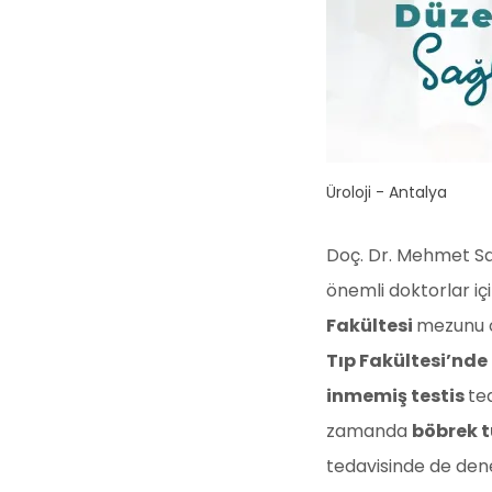
Üroloji - Antalya
Doç. Dr. Mehmet Sa
önemli doktorlar iç
Fakültesi
mezunu o
Tıp Fakültesi’nde
inmemiş testis
te
zamanda
böbrek 
tedavisinde de dene