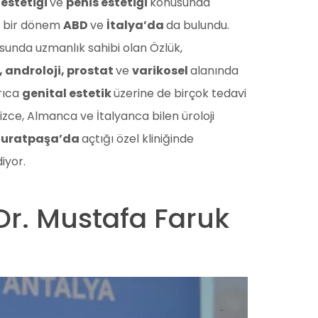
 estetiği
ve
penis estetiği
konusunda
a bir dönem
ABD
ve
İtalya’da
da bulundu.
sunda uzmanlık sahibi olan Özlük,
k, androloji, prostat
ve
varikosel
alanında
rıca
genital estetik
üzerine de birçok tedavi
lizce, Almanca ve İtalyanca bilen üroloji
Muratpaşa’da
açtığı özel kliniğinde
iyor.
 Dr. Mustafa Faruk