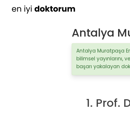
Antalya Mu
Kadın Doğum
Ortopedi
Antalya Muratpaşa En İ
bilimsel yayınlarını,
Cildiye (Dermatoloji
başarı yakalayan dokto
Kulak Burun Boğaz ha
- KBB
Üroloji
1. Prof.
Diğer Branşlar