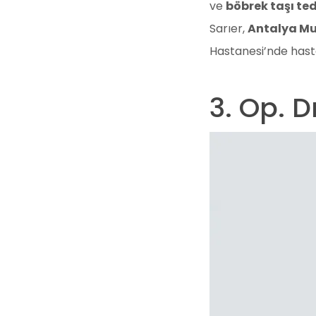
ve
böbrek taşı te
Sarıer,
Antalya M
Hastanesi’nde hast
3. Op. 