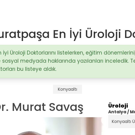
ratpaşa En İyi Üroloji D
Op. Dr. Mustafa Sağlam
Antalya / Muratpaşa
yi Üroloji Doktorlarını listelerken, eğitim dönemlerini,
 ve sosyal medyada haklarında yazılanları inceledik. 
)
rları bu listeye aldık.
Doç. Dr. Hakan Nazik
Adana / Seyhan
stalıkları
Konyaaltı
Op. Dr. Fatma Esin Karçin
 Dr. Murat Savaş
Gaziantep / Şehitkamil
Üroloji
Antalya / 
Konyaaltı Ür