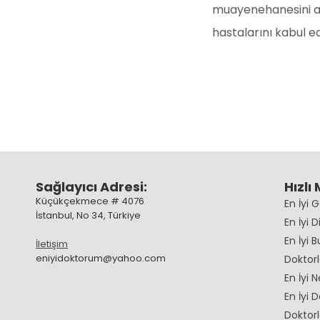
muayenehanesini a
hastalarını kabul ed
Sağlayıcı Adresi:
Hızlı
Küçükçekmece # 4076
En İyi 
İstanbul, No 34, Türkiye
En İyi D
En İyi 
İletişim
eniyidoktorum@yahoo.com
Doktorl
En İyi N
En İyi D
Doktorl