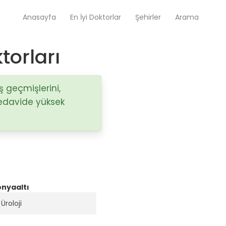
Anasayfa
En İyi Doktorlar
Şehirler
Arama
torları
Op. Dr. Ayşecan Enmutlu
Adana / Seyhan
iş geçmişlerini,
Tedavide yüksek
Doç. Dr. Songül Alemdaroğlu
Adana / Seyhan
Tüm Doktorlar
Tüm doktorları göster
onyaaltı
Üroloji