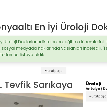
yaaltı En İyi Üroloji Dok
Op. Dr. Mustafa Sağlam
Antalya / Muratpaşa
i Üroloji Doktorlarını listelerken, eğitim dönemlerini, 
 ve sosyal medyada haklarında yazılanları inceledik. 
)
rları bu listeye aldık.
Doç. Dr. Hakan Nazik
Adana / Seyhan
stalıkları
Muratpaşa
Op. Dr. Fatma Esin Karçin
r. Tevfik Sarıkaya
Gaziantep / Şehitkamil
Üroloji
Antalya / K
Muratpaşa 