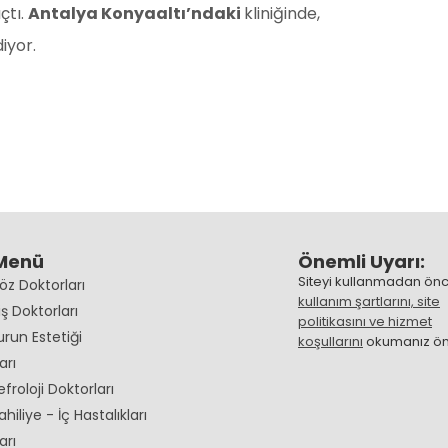
çtı.
Antalya Konyaaltı’ndaki
kliniğinde,
iyor.
 Menü
Önemli Uyarı:
Siteyi kullanmadan ön
Göz Doktorları
kullanım şartlarını, site
iş Doktorları
politikasını ve hizmet
Burun Estetiği
koşullarını
okumanız öne
arı
efroloji Doktorları
ahiliye - İç Hastalıkları
arı