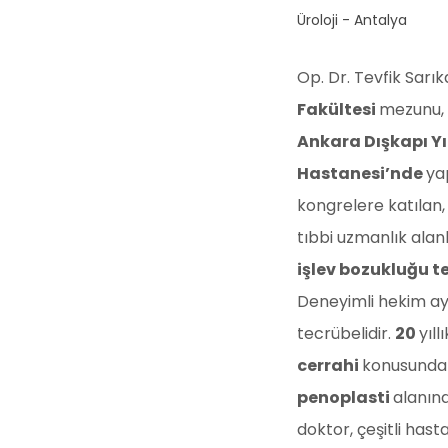
Üroloji - Antalya
Op. Dr. Tevfik Sarı
Fakültesi
mezunu, 
Ankara Dışkapı Yı
Hastanesi’nde
yap
kongrelere katılan, 
tıbbi uzmanlık alanl
işlev bozukluğu t
Deneyimli hekim a
tecrübelidir.
20
yıl
cerrahi
konusunda e
penoplasti
alanınd
doktor, çeşitli has