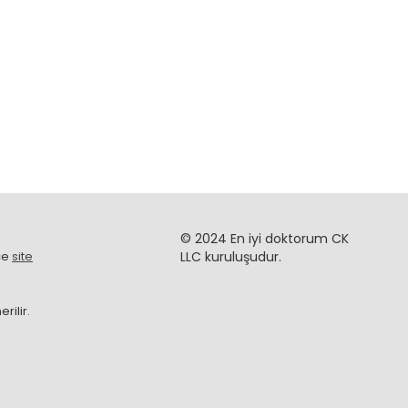
© 2024 En iyi doktorum CK
ce
site
LLC kuruluşudur.
rilir.