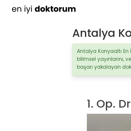
Antalya Kon
Kadın Doğum
Ortopedi
Antalya Konyaaltı En İy
bilimsel yayınlarını,
Cildiye (Dermatoloji
başarı yakalayan dokto
Kulak Burun Boğaz ha
- KBB
Üroloji
1. Op. D
Diğer Branşlar