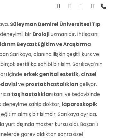
kaya,
Süleyman Demirel Üniversitesi Tıp
deneyimli bir
üroloji
uzmanıdır. İhtisasını
ldırım Beyazıt Eğitim ve Araştırma
an Sarıkaya, alanına ilişkin çeşitli kurs ve
birçok sertifika sahibi bir isim. Sarıkaya’nın
arı içinde
erkek genital estetik, cinsel
edavisi
ve
prostat hastalıkları
geliyor.
yrıca
taş hastalıkları
tanı ve tedavisinde
lık deneyime sahip doktor,
laparoskopik
ğitim almış bir isimdir. Sarıkaya ayrıca,
a yurt dışında master kursu aldı. Başarılı
tanelerde görev aldıktan sonra özel