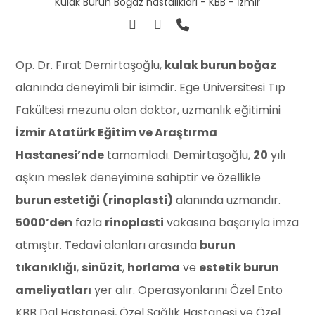
Kulak Burun Boğaz hastalıkları - KBB - İzmir
Op. Dr. Fırat Demirtaşoğlu,
kulak burun boğaz
alanında deneyimli bir isimdir. Ege Üniversitesi Tıp
Fakültesi mezunu olan doktor, uzmanlık eğitimini
İzmir Atatürk Eğitim ve Araştırma
Hastanesi’nde
tamamladı. Demirtaşoğlu,
20
yılı
aşkın meslek deneyimine sahiptir ve özellikle
burun estetiği
(rinoplasti)
alanında uzmandır.
5000’den
fazla
rinoplasti
vakasına başarıyla imza
atmıştır. Tedavi alanları arasında
burun
tıkanıklığı
,
sinüzit
,
horlama
ve
estetik burun
ameliyatları
yer alır. Operasyonlarını Özel Ento
KBB Dal Hastanesi, Özel Sağlık Hastanesi ve Özel