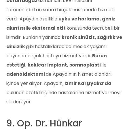
burun boğaz
uzmanıdır. KBB ihtisasını
tamamladıktan sonra birçok hastanede hizmet
verdi. Apaydın özellikle
uyku ve horlama, geniz
akıntısı
ile
eksternal otit
konusunda tecrübeli bir
isimdir. Bunların yanında
kronik sinüzit, sağırlık ve
dilsizlik
gibi hastalıklarda da meslek yaşamı
boyunca birçok hastaya hizmet verdi.
Burun
estetiği, koklear implant, somnoplasti
ile
adenoidektomi
de Apaydın’ın hizmet alanları
içinde yer alıyor. Apaydın,
İzmir Karşıyaka’da
bulunan özel kliniğinde hastalarına hizmet vermeyi
sürdürüyor.
9. Op. Dr. Hünkar