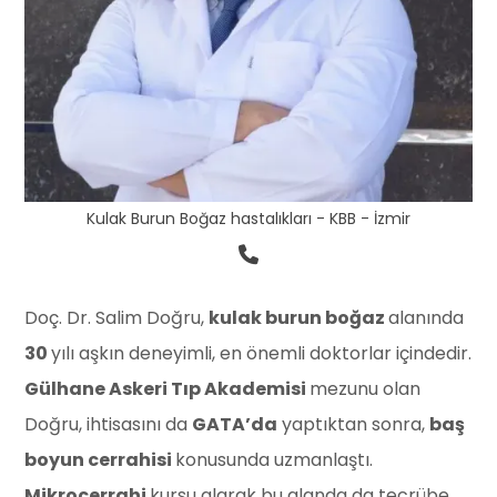
Kulak Burun Boğaz hastalıkları - KBB - İzmir
Doç. Dr. Salim Doğru,
kulak burun boğaz
alanında
30
yılı aşkın deneyimli, en önemli doktorlar içindedir.
Gülhane Askeri Tıp Akademisi
mezunu olan
Doğru, ihtisasını da
GATA’da
yaptıktan sonra,
baş
boyun cerrahisi
konusunda uzmanlaştı.
Mikrocerrahi
kursu alarak bu alanda da tecrübe