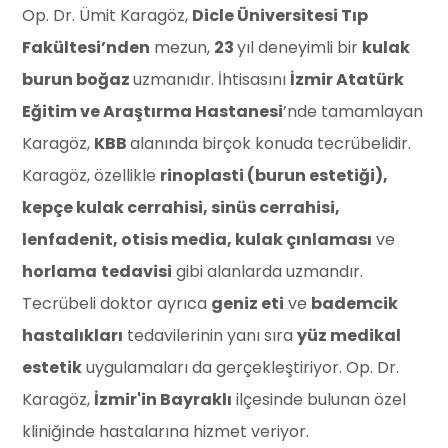
Op. Dr. Ümit Karagöz,
Dicle Üniversitesi Tıp
Fakültesi’nden
mezun,
23
yıl deneyimli bir
kulak
burun boğaz
uzmanıdır. İhtisasını
İzmir Atatürk
Eğitim ve Araştırma Hastanesi
’nde tamamlayan
Karagöz,
KBB
alanında birçok konuda tecrübelidir.
Karagöz, özellikle
rinoplasti (burun estetiği),
kepçe kulak cerrahisi, sinüs cerrahisi,
lenfadenit, otisis media, kulak çınlaması
ve
horlama
tedavisi
gibi alanlarda uzmandır.
Tecrübeli doktor ayrıca
geniz eti
ve
bademcik
hastalıkları
tedavilerinin yanı sıra
yüz medikal
estetik
uygulamaları da gerçekleştiriyor. Op. Dr.
Karagöz,
İzmir'in Bayraklı
ilçesinde bulunan özel
kliniğinde hastalarına hizmet veriyor.