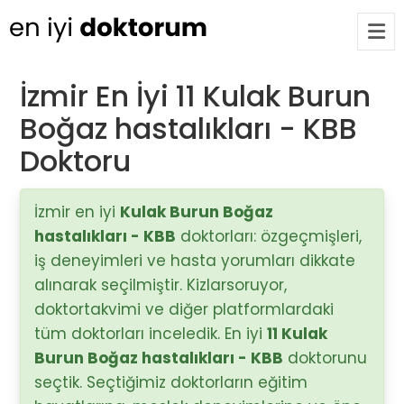
İzmir En İyi 11 Kulak Burun
Boğaz hastalıkları - KBB
Op. Dr. Ayşecan Enmutlu
ARA
Adana / Seyhan
Doktoru
Doç. Dr. Songül Alemdaroğlu
İzmir en iyi
Kulak Burun Boğaz
Adana / Seyhan
hastalıkları - KBB
doktorları: özgeçmişleri,
iş deneyimleri ve hasta yorumları dikkate
alınarak seçilmiştir. Kizlarsoruyor,
Tüm Doktorlar
doktortakvimi ve diğer platformlardaki
Tüm doktorları göster
tüm doktorları inceledik. En iyi
11 Kulak
Burun Boğaz hastalıkları - KBB
doktorunu
seçtik. Seçtiğimiz doktorların eğitim