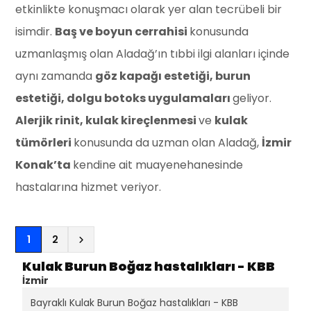
etkinlikte konuşmacı olarak yer alan tecrübeli bir
isimdir.
Baş ve boyun cerrahisi
konusunda
uzmanlaşmış olan Aladağ’ın tıbbi ilgi alanları içinde
aynı zamanda
göz kapağı estetiği, burun
estetiği, dolgu botoks uygulamaları
geliyor.
Alerjik rinit, kulak kireçlenmesi
ve
kulak
tümörleri
konusunda da uzman olan Aladağ,
İzmir
Konak’ta
kendine ait muayenehanesinde
hastalarına hizmet veriyor.
(current)
1
2
Kulak Burun Boğaz hastalıkları - KBB
İzmir
Bayraklı Kulak Burun Boğaz hastalıkları - KBB