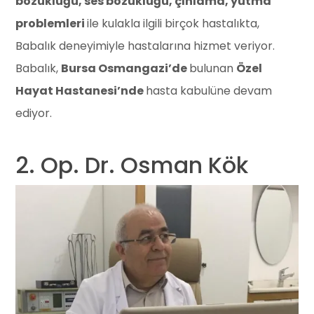
bozukluğu, ses bozukluğu, çınlama, yutma
problemleri
ile kulakla ilgili birçok hastalıkta,
Babalık deneyimiyle hastalarına hizmet veriyor.
Babalık,
Bursa Osmangazi’de
bulunan
Özel
Hayat Hastanesi’nde
hasta kabulüne devam
ediyor.
2. Op. Dr. Osman Kök