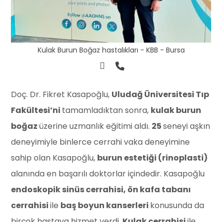
Kulak Burun Boğaz hastalıkları - KBB - Bursa
Doç. Dr. Fikret Kasapoğlu,
Uludağ Üniversitesi Tıp
Fakültesi’ni
tamamladıktan sonra,
kulak burun
boğaz
üzerine uzmanlık eğitimi aldı.
25
seneyi aşkın
deneyimiyle binlerce cerrahi vaka deneyimine
sahip olan Kasapoğlu,
burun estetiği (rinoplasti)
alanında en başarılı doktorlar içindedir. Kasapoğlu
endoskopik sinüs cerrahisi, ön kafa tabanı
cerrahisi
ile
baş boyun kanserleri
konusunda da
birçok hastaya hizmet verdi.
Kulak cerrahisi
ile