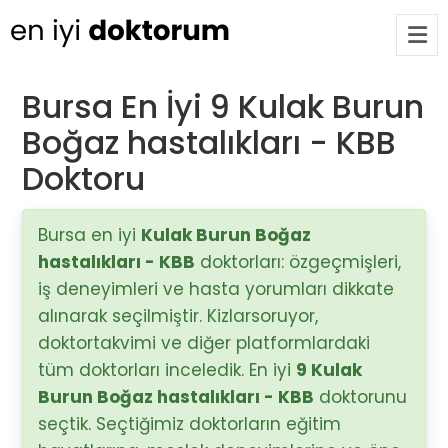
Bursa En İyi 9 Kulak Burun
Boğaz hastalıkları - KBB
Op. Dr. Ayşecan Enmutlu
ARA
Adana / Seyhan
Doktoru
Doç. Dr. Songül Alemdaroğlu
Bursa en iyi
Kulak Burun Boğaz
Adana / Seyhan
hastalıkları - KBB
doktorları: özgeçmişleri,
iş deneyimleri ve hasta yorumları dikkate
alınarak seçilmiştir. Kizlarsoruyor,
Tüm Doktorlar
doktortakvimi ve diğer platformlardaki
Tüm doktorları göster
tüm doktorları inceledik. En iyi
9 Kulak
Burun Boğaz hastalıkları - KBB
doktorunu
seçtik. Seçtiğimiz doktorların eğitim