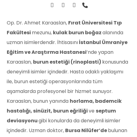
Op. Dr. Ahmet Karaaslan,
Fırat Üniversitesi Tıp
Fakültesi
mezunu,
kulak burun boğaz
alanında
uzman isimlerdendir. İhtisasını
İstanbul Ümraniye
Eğitim ve Araştırma Hastanesi
’nde yapan
Karaaslan,
burun estetiği (rinoplasti)
konusunda
deneyimli isimler içindedir. Hasta odaklı yaklaşımı
ile, burun estetiği operasyonlarında tüm
aşamalarda profesyonel bir hizmet sunuyor.
Karaaslan, bunun yanında
horlama, bademcik
hastalığı, sinüzit, burun eğriliği
ve
septum
deviasyonu
gibi konularda da deneyimli isimler
içindedir. Uzman doktor,
Bursa Nilüfer’de
bulunan