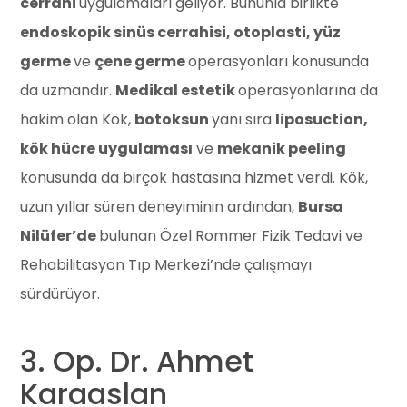
cerrahi
uygulamaları geliyor. Bununla birlikte
endoskopik sinüs cerrahisi, otoplasti, yüz
germe
ve
çene germe
operasyonları konusunda
da uzmandır.
Medikal estetik
operasyonlarına da
hakim olan Kök,
botoksun
yanı sıra
liposuction,
kök hücre uygulaması
ve
mekanik peeling
konusunda da birçok hastasına hizmet verdi. Kök,
uzun yıllar süren deneyiminin ardından,
Bursa
Nilüfer’de
bulunan Özel Rommer Fizik Tedavi ve
Rehabilitasyon Tıp Merkezi’nde çalışmayı
sürdürüyor.
3. Op. Dr. Ahmet
Karaaslan