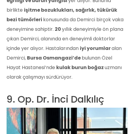
eğriliği ve burun yangısı
yer alıyor. Bununla
birlikte
işitme bozuklukları, sağırlık, tükürük
bezi tümörleri
konusunda da Demirci birçok vaka
deneyimine sahiptir.
20
yıllık deneyimiyle ön plana
çıkan Demirci, alanında en deneyimli doktorlar
içinde yer alıyor. Hastalarından
iyi yorumlar
alan
Demirci,
Bursa Osmangazi’de
bulunan Özel
Hayat Hastanesi’nde
kulak burun boğaz
uzmanı
olarak çalışmayı sürdürüyor.
9. Op. Dr. İnci Dalkılıç