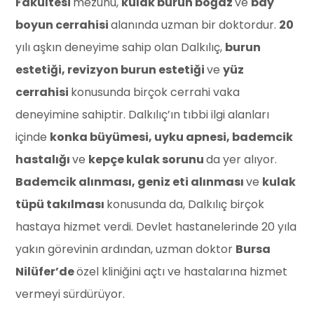
Fakültesi
mezunu,
kulak burun boğaz
ve
bay
boyun cerrahisi
alanında uzman bir doktordur.
20
yılı aşkın deneyime sahip olan Dalkılıç,
burun
estetiği, revizyon burun estetiği
ve
yüz
cerrahisi
konusunda birçok cerrahi vaka
deneyimine sahiptir. Dalkılıç’ın tıbbi ilgi alanları
içinde
konka büyümesi, uyku apnesi, bademcik
hastalığı
ve
kepçe kulak sorunu
da yer alıyor.
Bademcik alınması, geniz eti alınması
ve
kulak
tüpü takılması
konusunda da, Dalkılıç birçok
hastaya hizmet verdi. Devlet hastanelerinde 20 yıla
yakın görevinin ardından, uzman doktor
Bursa
Nilüfer’de
özel kliniğini açtı ve hastalarına hizmet
vermeyi sürdürüyor.