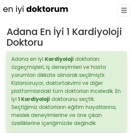
Adana En İyi 1 Kardiyoloji
Doktoru
Op. Dr. Ayşecan Enmutlu
ARA
Adana / Seyhan
Adana en iyi
Kardiyoloji
doktorları:
özgeçmişleri, iş deneyimleri ve hasta
Doç. Dr. Songül Alemdaroğlu
Adana / Seyhan
yorumları dikkate alınarak seçilmiştir.
Kizlarsoruyor, doktortakvimi ve diğer
platformlardaki tüm doktorları inceledik. En
Tüm Doktorlar
iyi
1 Kardiyoloji
doktorunu seçtik.
Tüm doktorları göster
Seçtiğimiz doktorların eğitim hayatlarına,
meslek deneyimlerine ve öne çıkan
özelliklerine içeriğimizde değindik.