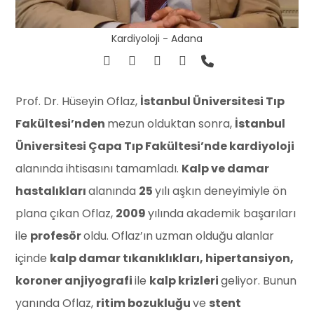
Kardiyoloji - Adana
Prof. Dr. Hüseyin Oflaz,
İstanbul Üniversitesi Tıp
Fakültesi’nden
mezun olduktan sonra,
İstanbul
Üniversitesi Çapa Tıp Fakültesi’nde kardiyoloji
alanında ihtisasını tamamladı.
Kalp ve damar
hastalıkları
alanında
25
yılı aşkın deneyimiyle ön
plana çıkan Oflaz,
2009
yılında akademik başarıları
ile
profesör
oldu. Oflaz’ın uzman olduğu alanlar
içinde
kalp damar tıkanıklıkları, hipertansiyon,
koroner anjiyografi
ile
kalp krizleri
geliyor. Bunun
yanında Oflaz,
ritim bozukluğu
ve
stent