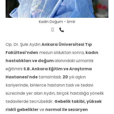
Kadın Doğum - İzmir
Op. Dr. Şule Aydın
Ankara Üniversitesi Tıp
Fakültesi’nden
mezun olduktan sonra,
kadın
hastalıkları ve doğum
alanındaki uzmanlık
eğitimini
S.B. Ankara Eğitim ve Araştırma
Hastanesi’nde
tamamladı.
20
yılı aşkın
kariyerinde, binlerce hastanın tadı ve tedavi
sürecinde yer alan Aydın, birçok hastalığa yönelik
tedavilerde tecrübelidir.
Gebelik takibi, yüksek
riskli gebelikler
ve
normal ile sezaryen