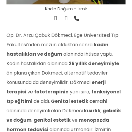
Kadın Doğum - İzmir
Op. Dr. Arzu Çabuk Dökmeci, Ege Üniversitesi Tıp
Fakültesi’nden mezun olduktan sonra
kadın
hastalıkları ve doğum
alanında ihtisas yaptı.
Kadın hastalıkları alanında
25 yıllık deneyimiyle
ön plana çıkan Dökmeci, alternatif tedaviler
konusunda da deneyimlidir. Dökmeci
enerji
terapisi
ve
fototerapinin
yanı sıra,
fonksiyonel
tıp eğitimi
de aldı.
Genital estetik cerrahi
alanında deneyimli olan Dökmeci
kısırlık
,
gebelik
ve doğum
,
genital estetik
ve
menopozda
hormon tedavisi
alanında uzmandır. İzmir’in