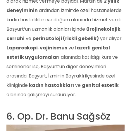
alarak hizmet vermeye başladı. Mardin’de
2 yıllık
deneyiminin
ardından İzmir’de özel hastanelerde
kadın hastalıkları ve doğum alanında hizmet verdi.
Başyurt’un uzmanlık alanları içinde
ürojinekolojik
cerrahi
ve
perinatoloji (riskli gebelik)
yer alıyor.
Laparoskopi
,
vajinismus
ve
lazerli genital
estetik uygulamaları
alanında katıldığı kurs ve
seminerler ise, Başyurt’un diğer deneyimleri
arasında. Başyurt, İzmir’in Bayraklı ilçesinde özel
kliniğinde
kadın hastalıkları
ve
genital estetik
alanında çalışmayı sürdürüyor.
6. Op. Dr. Banu Sağsöz