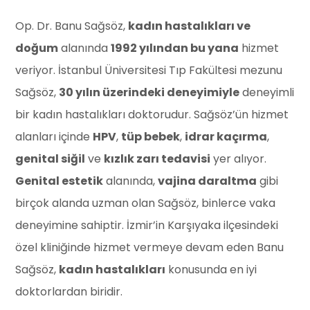
Op. Dr. Banu Sağsöz,
kadın hastalıkları ve
doğum
alanında
1992 yılından bu yana
hizmet
veriyor. İstanbul Üniversitesi Tıp Fakültesi mezunu
Sağsöz,
30 yılın üzerindeki deneyimiyle
deneyimli
bir kadın hastalıkları doktorudur. Sağsöz’ün hizmet
alanları içinde
HPV
,
tüp bebek
,
idrar kaçırma
,
genital siğil
ve
kızlık zarı tedavisi
yer alıyor.
Genital estetik
alanında,
vajina daraltma
gibi
birçok alanda uzman olan Sağsöz, binlerce vaka
deneyimine sahiptir. İzmir’in Karşıyaka ilçesindeki
özel kliniğinde hizmet vermeye devam eden Banu
Sağsöz,
kadın hastalıkları
konusunda en iyi
doktorlardan biridir.