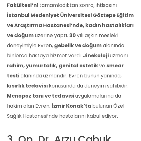
Fakültesi’ni
tamamladıktan sonra, ihtisasını
İstanbul Medeniyet Üniversitesi Göztepe Eğitim
ve Araştırma Hastanesi’nde, kadın hastalıkları
ve doğum
üzerine yaptı.
30
yılı aşkın mesleki
deneyimiyle Evren,
gebelik ve doğum
alanında
binlerce hastaya hizmet verdi.
Jinekoloji
uzmanı
rahim, yumurtalık, genital estetik
ve
smear
testi
alanında uzmandır. Evren bunun yanında,
kısırlık tedavisi
konusunda da deneyim sahibidir.
Menopoz tanı ve tedavisi
uygulamalarına da
hakim olan Evren,
İzmir Konak’ta
bulunan Özel
Sağlık Hastanesi’nde hastalarını kabul ediyor.
3. Op. Dr. Arzu Çabuk