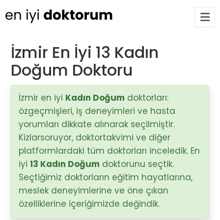
İzmir En İyi 13 Kadın
Doğum Doktoru
Op. Dr. Ayşecan Enmutlu
ARA
Adana / Seyhan
İzmir en iyi
Kadın Doğum
doktorları:
özgeçmişleri, iş deneyimleri ve hasta
Doç. Dr. Songül Alemdaroğlu
Adana / Seyhan
yorumları dikkate alınarak seçilmiştir.
Kizlarsoruyor, doktortakvimi ve diğer
platformlardaki tüm doktorları inceledik. En
Tüm Doktorlar
iyi
13 Kadın Doğum
doktorunu seçtik.
Tüm doktorları göster
Seçtiğimiz doktorların eğitim hayatlarına,
meslek deneyimlerine ve öne çıkan
özelliklerine içeriğimizde değindik.