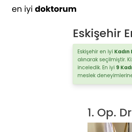
Eskişehir 
Kadın Doğum
Ortopedi
Eskişehir en iyi
Kadın
alınarak seçilmiştir. 
Cildiye (Dermatoloji
inceledik. En iyi
9 Kad
meslek deneyimlerine 
Kulak Burun Boğaz ha
- KBB
Üroloji
1. Op. D
Diğer Branşlar