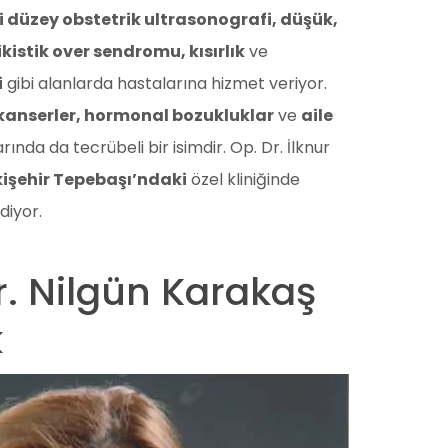
ri düzey obstetrik ultrasonografi, düşük,
kistik over sendromu, kısırlık
ve
i
gibi alanlarda hastalarına hizmet veriyor.
 kanserler, hormonal bozukluklar
ve
aile
ında da tecrübeli bir isimdir. Op. Dr. İlknur
kişehir Tepebaşı’ndaki
özel kliniğinde
diyor.
r. Nilgün Karakaş
k