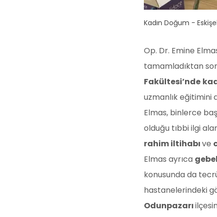
Kadın Doğum - Eskişe
Op. Dr. Emine Elma
tamamladıktan so
Fakültesi’nde
kad
uzmanlık eğitimini 
Elmas, binlerce baş
olduğu tıbbi ilgi ala
rahim iltihabı
ve
Elmas ayrıca
gebel
konusunda da tecrüb
hastanelerindeki g
Odunpazarı
ilçes