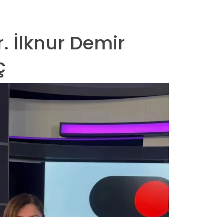
r. İlknur Demir
ç