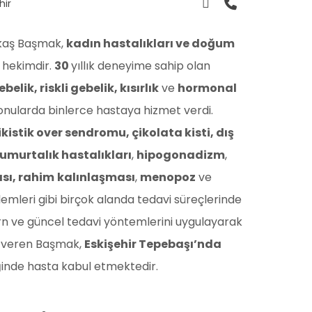
hir
akaş Başmak,
kadın hastalıkları ve doğum
 hekimdir.
30
yıllık deneyime sahip olan
elik, riskli gebelik, kısırlık
ve
hormonal
onularda binlerce hastaya hizmet verdi.
ikistik over sendromu, çikolata kisti, dış
umurtalık hastalıkları
,
hipogonadizm
,
sı, rahim
kalınlaşması
,
menopoz
ve
emleri gibi birçok alanda tedavi süreçlerinde
rn ve güncel tedavi yöntemlerini uygulayarak
t veren Başmak,
Eskişehir Tepebaşı’nda
ğinde hasta kabul etmektedir.