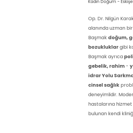
Kadın Doğum - Eskişe
Op. Dr. Nilgün Kar
alanında uzman bir
Başmak
doğum, geb
bozukluklar
gibi k
Başmak ayrıca
pol
gebelik, rahim
-
y
idrar Yolu Sarkma
cinsel sağlık
probl
deneyimlidir. Mode
hastalarına hizme
bulunan kendi klini