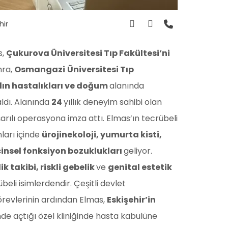
hir
s,
Çukurova Üniversitesi Tıp Fakültesi’ni
nra,
Osmangazi
Üniversitesi Tıp
ın hastalıkları ve doğum
alanında
aldı. Alanında
24
yıllık deneyim sahibi olan
arılı operasyona imza attı. Elmas’ın tecrübeli
nları içinde
ürojinekoloji, yumurta kisti,
cinsel fonksiyon bozuklukları
geliyor.
ik takibi, riskli gebelik
ve
genital estetik
eli isimlerdendir. Çeşitli devlet
örevlerinin ardından Elmas,
Eskişehir’in
inde açtığı özel kliniğinde hasta kabulüne