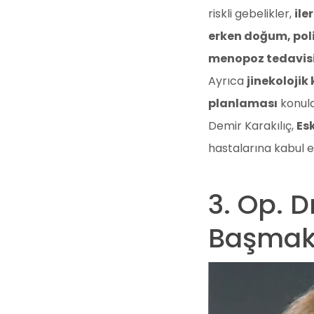
riskli gebelikler,
ile
erken doğum, poli
menopoz tedavis
Ayrıca
jinekolojik
planlaması
konular
Demir Karakılıç,
Es
hastalarına kabul e
3. Op. D
Başma