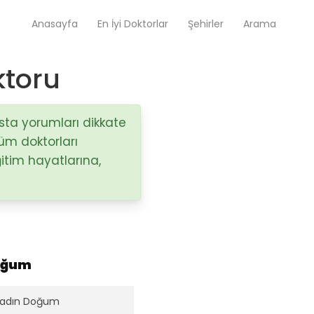
Anasayfa
En İyi Doktorlar
Şehirler
Arama
ktoru
Op. Dr. Ayşecan Enmutlu
Adana / Seyhan
asta yorumları dikkate
tüm doktorları
itim hayatlarına,
Doç. Dr. Songül Alemdaroğlu
Adana / Seyhan
Tüm Doktorlar
Tüm doktorları göster
oğum
Kadın Doğum