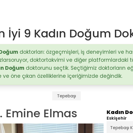
En İyi 9 Kadın Doğum Do
Op. Dr. Mustafa Sağlam
Antalya / Muratpaşa
 Doğum
doktorları: özgeçmişleri, iş deneyimleri ve h
Kizlarsoruyor, doktortakvimi ve diğer platformlardaki 
)
ın Doğum
doktorunu seçtik. Seçtiğimiz doktorların eğ
Doç. Dr. Hakan Nazik
Adana / Seyhan
ve öne çıkan özelliklerine içeriğimizde değindik.
stalıkları
Op. Dr. Fatma Esin Karçin
Tepebaşı
Gaziantep / Şehitkamil
r. Emine Elmas
Kadın D
Eskişehir
Tepebaşı 