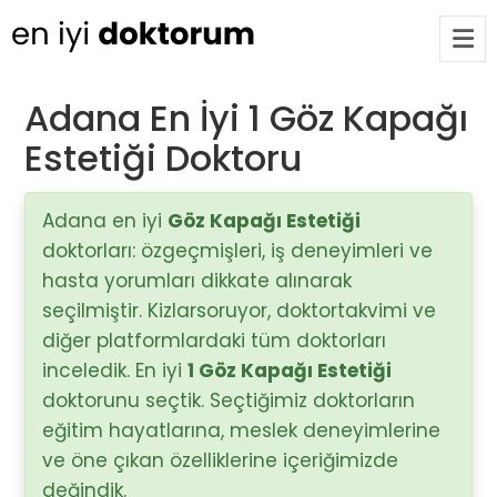
Adana En İyi 1 Göz Kapağı
Estetiği Doktoru
Op. Dr. Ayşecan Enmutlu
ARA
Adana / Seyhan
Adana en iyi
Göz Kapağı Estetiği
doktorları: özgeçmişleri, iş deneyimleri ve
Doç. Dr. Songül Alemdaroğlu
Adana / Seyhan
hasta yorumları dikkate alınarak
seçilmiştir. Kizlarsoruyor, doktortakvimi ve
diğer platformlardaki tüm doktorları
Tüm Doktorlar
inceledik. En iyi
1 Göz Kapağı Estetiği
Tüm doktorları göster
doktorunu seçtik. Seçtiğimiz doktorların
eğitim hayatlarına, meslek deneyimlerine
ve öne çıkan özelliklerine içeriğimizde
değindik.