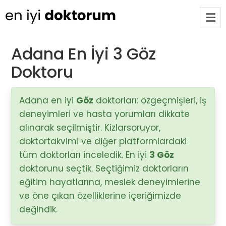
Adana En İyi 3 Göz
Doktoru
Op. Dr. Ayşecan Enmutlu
ARA
Adana / Seyhan
Adana en iyi
Göz
doktorları: özgeçmişleri, iş
deneyimleri ve hasta yorumları dikkate
Doç. Dr. Songül Alemdaroğlu
Adana / Seyhan
alınarak seçilmiştir. Kizlarsoruyor,
doktortakvimi ve diğer platformlardaki
tüm doktorları inceledik. En iyi
3 Göz
Tüm Doktorlar
doktorunu seçtik. Seçtiğimiz doktorların
Tüm doktorları göster
eğitim hayatlarına, meslek deneyimlerine
ve öne çıkan özelliklerine içeriğimizde
değindik.