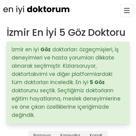
İzmir En İyi 5 Göz Doktoru
Op. Dr. Ayşecan Enmutlu
ARA
Adana / Seyhan
İzmir en iyi
Göz
doktorları: özgeçmişleri, iş
deneyimleri ve hasta yorumları dikkate
alınarak seçilmiştir. Kizlarsoruyor,
Doç. Dr. Songül Alemdaroğlu
doktortakvimi ve diğer platformlardaki
Adana / Seyhan
tüm doktorları inceledik. En iyi
5 Göz
doktorunu seçtik. Seçtiğimiz doktorların
Tüm Doktorlar
eğitim hayatlarına, meslek deneyimlerine
Tüm doktorları göster
ve öne çıkan özelliklerine içeriğimizde
değindik.
Bornova
Karşıyaka
Konak