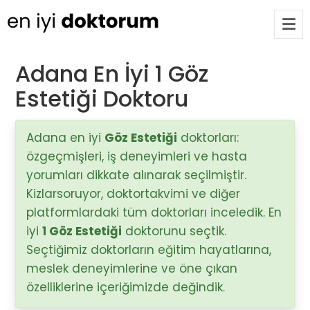
Adana En İyi 1 Göz
Estetiği Doktoru
Op. Dr. Ayşecan Enmutlu
ARA
Adana / Seyhan
Adana en iyi
Göz Estetiği
doktorları:
özgeçmişleri, iş deneyimleri ve hasta
Doç. Dr. Songül Alemdaroğlu
Adana / Seyhan
yorumları dikkate alınarak seçilmiştir.
Kizlarsoruyor, doktortakvimi ve diğer
platformlardaki tüm doktorları inceledik. En
Tüm Doktorlar
iyi
1 Göz Estetiği
doktorunu seçtik.
Tüm doktorları göster
Seçtiğimiz doktorların eğitim hayatlarına,
meslek deneyimlerine ve öne çıkan
özelliklerine içeriğimizde değindik.