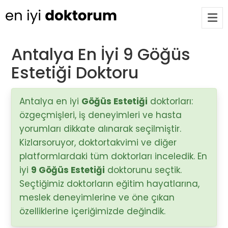
Antalya En İyi 9 Göğüs
Estetiği Doktoru
Op. Dr. Ayşecan Enmutlu
ARA
Adana / Seyhan
Antalya en iyi
Göğüs Estetiği
doktorları:
özgeçmişleri, iş deneyimleri ve hasta
Doç. Dr. Songül Alemdaroğlu
Adana / Seyhan
yorumları dikkate alınarak seçilmiştir.
Kizlarsoruyor, doktortakvimi ve diğer
platformlardaki tüm doktorları inceledik. En
Tüm Doktorlar
iyi
9 Göğüs Estetiği
doktorunu seçtik.
Tüm doktorları göster
Seçtiğimiz doktorların eğitim hayatlarına,
meslek deneyimlerine ve öne çıkan
özelliklerine içeriğimizde değindik.