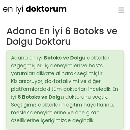
Adana En İyi 6 Botoks ve
Dolgu Doktoru
Op. Dr. Ayşecan Enmutlu
ARA
Adana / Seyhan
Adana en iyi
Botoks ve Dolgu
doktorları:
özgeçmişleri, iş deneyimleri ve hasta
Doç. Dr. Songül Alemdaroğlu
Adana / Seyhan
yorumları dikkate alınarak seçilmiştir.
Kizlarsoruyor, doktortakvimi ve diğer
platformlardaki tüm doktorları inceledik. En
Tüm Doktorlar
iyi
6 Botoks ve Dolgu
doktorunu seçtik.
Tüm doktorları göster
Seçtiğimiz doktorların eğitim hayatlarına,
meslek deneyimlerine ve öne çıkan
özelliklerine içeriğimizde değindik.