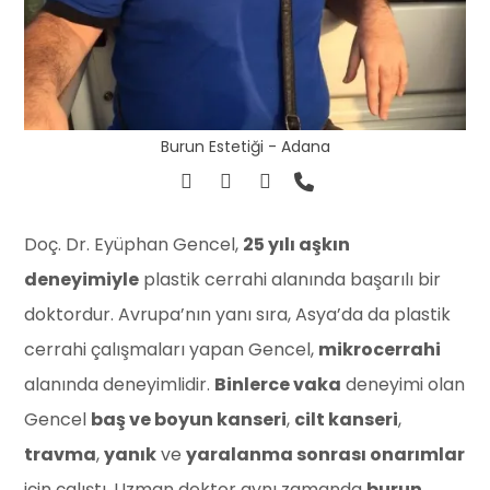
Burun Estetiği - Adana
Doç. Dr. Eyüphan Gencel,
25 yılı aşkın
deneyimiyle
plastik cerrahi alanında başarılı bir
doktordur. Avrupa’nın yanı sıra, Asya’da da plastik
cerrahi çalışmaları yapan Gencel,
mikrocerrahi
alanında deneyimlidir.
Binlerce vaka
deneyimi olan
Gencel
baş ve boyun kanseri
,
cilt kanseri
,
travma
,
yanık
ve
yaralanma sonrası onarımlar
için çalıştı. Uzman doktor aynı zamanda
burun
,