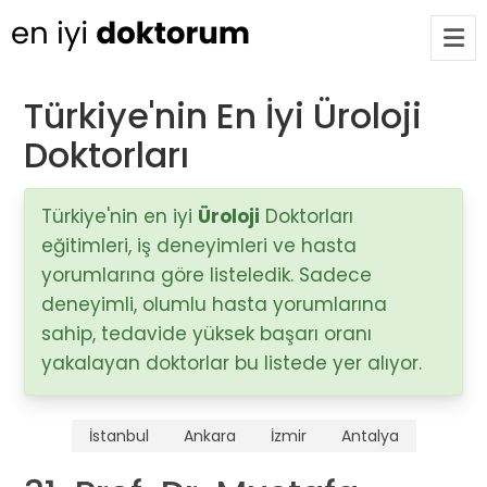
Türkiye'nin En İyi Üroloji
Doktorları
Op. Dr. Ayşecan Enmutlu
ARA
Adana / Seyhan
Türkiye'nin en iyi
Üroloji
Doktorları
eğitimleri, iş deneyimleri ve hasta
Doç. Dr. Songül Alemdaroğlu
Adana / Seyhan
yorumlarına göre listeledik. Sadece
deneyimli, olumlu hasta yorumlarına
sahip, tedavide yüksek başarı oranı
Tüm Doktorlar
yakalayan doktorlar bu listede yer alıyor.
Tüm doktorları göster
İstanbul
Ankara
İzmir
Antalya