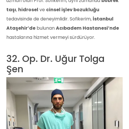
uzman olan Prof. Sofikerim, aynı zamanda
böbrek
taşı
,
hidrosel
ve
cinsel işlev bozukluğu
tedavisinde de deneyimlidir. Sofikerim,
İstanbul
Ataşehir’de
bulunan
Acıbadem
Hastanesi’nde
hastalarına hizmet vermeyi sürdürüyor.
32. Op. Dr. Uğur Tolga
Şen