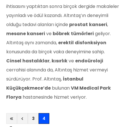
ihtisasını yaptıktan sonra birçok dergide makaleler
yayınladı ve ödül kazandı. Altıntaş’ın deneyimli
olduğu tedavi alanları içinde
prostat
kanseri
,
mesane
kanseri
ve
böbrek
tümörleri
geliyor.
Altıntaş aynı zamanda,
erektil
disfonksiyon
konusunda da birçok vaka deneyimine sahip.
Cinsel
hastalıklar
,
kısırlık
ve
endoüroloji
cerrahisi alanında da, Altıntaş hizmet vermeyi
sürdürüyor. Prof. Altıntaş,
İstanbul
Küçükçekmece’de
bulunan
VM Medical Park
Florya
hastanesinde hizmet veriyor.
(current)
3
4