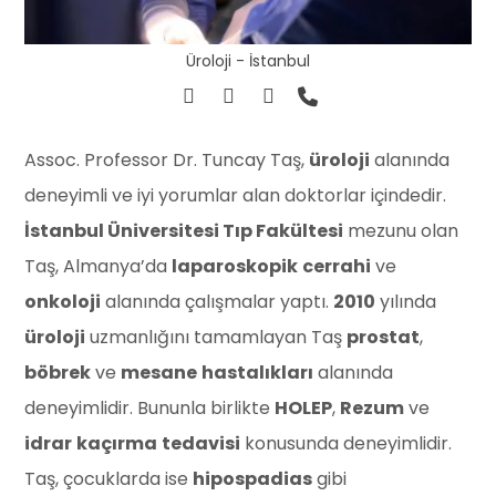
Üroloji - İstanbul
Assoc. Professor Dr. Tuncay Taş,
üroloji
alanında
deneyimli ve iyi yorumlar alan doktorlar içindedir.
İstanbul Üniversitesi Tıp Fakültesi
mezunu olan
Taş, Almanya’da
laparoskopik
cerrahi
ve
onkoloji
alanında çalışmalar yaptı.
2010
yılında
üroloji
uzmanlığını tamamlayan Taş
prostat
,
böbrek
ve
mesane
hastalıkları
alanında
deneyimlidir. Bununla birlikte
HOLEP
,
Rezum
ve
idrar
kaçırma
tedavisi
konusunda deneyimlidir.
Taş, çocuklarda ise
hipospadias
gibi