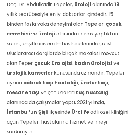
Doç. Dr. Abdulkadir Tepeler,
üroloji
alanında
19
yıllık tecrübesiyle en iyi doktorlar içindedir. 15
binden fazla vaka deneyimi olan Tepeler,
çocuk
cerrahisi
ve
üroloji
alanında ihtisas yaptıktan
sonra, çeşitli üniversite hastanelerinde çalıştı.
Uluslararası dergilerde birçok makalesi mevcut
olan Teper
çocuk
ürolojisi
,
kadın
ürolojisi
ve
ürolojik
kanserler
konusunda uzmandır. Tepeler
ayrıca
böbrek
taşı
hastalığı
,
üreter
taşı
,
mesane
taşı
ve çocuklarda
taş
hastalığı
alanında da çalışmalar yaptı. 2021 yılında,
İstanbul’un
Şişli
ilçesinde
Ürolife
adlı özel kliniğini
açan Tepeler, hastalarına hizmet vermeyi
sürdürüyor.