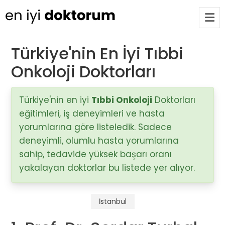
Türkiye'nin En İyi Tıbbi
Onkoloji Doktorları
Op. Dr. Ayşecan Enmutlu
ARA
Adana / Seyhan
Türkiye'nin en iyi
Tıbbi Onkoloji
Doktorları
eğitimleri, iş deneyimleri ve hasta
Doç. Dr. Songül Alemdaroğlu
Adana / Seyhan
yorumlarına göre listeledik. Sadece
deneyimli, olumlu hasta yorumlarına
sahip, tedavide yüksek başarı oranı
Tüm Doktorlar
yakalayan doktorlar bu listede yer alıyor.
Tüm doktorları göster
İstanbul