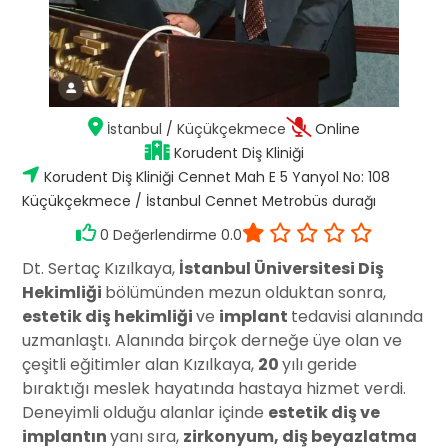
İstanbul
/
Küçükçekmece
Online
Korudent Diş Kliniği
Korudent Diş Kliniği Cennet Mah E 5 Yanyol No: 108
Küçükçekmece / İstanbul Cennet Metrobüs durağı
0 Değerlendirme 0.0
⁠Dt. Sertaç Kızılkaya,
İstanbul Üniversitesi Diş
Hekimliği
bölümünden mezun olduktan sonra,
estetik diş hekimliği
ve
implant
tedavisi alanında
uzmanlaştı. Alanında birçok derneğe üye olan ve
çeşitli eğitimler alan Kızılkaya,
20
yılı geride
bıraktığı meslek hayatında hastaya hizmet verdi.
Deneyimli olduğu alanlar içinde
estetik diş ve
implantın
yanı sıra,
zirkonyum, diş beyazlatma