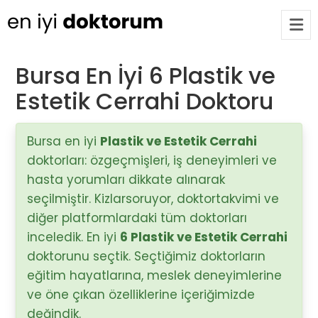
Bursa En İyi 6 Plastik ve
Estetik Cerrahi Doktoru
Op. Dr. Ayşecan Enmutlu
ARA
Adana / Seyhan
Bursa en iyi
Plastik ve Estetik Cerrahi
doktorları: özgeçmişleri, iş deneyimleri ve
Doç. Dr. Songül Alemdaroğlu
Adana / Seyhan
hasta yorumları dikkate alınarak
seçilmiştir. Kizlarsoruyor, doktortakvimi ve
diğer platformlardaki tüm doktorları
Tüm Doktorlar
inceledik. En iyi
6 Plastik ve Estetik Cerrahi
Tüm doktorları göster
doktorunu seçtik. Seçtiğimiz doktorların
eğitim hayatlarına, meslek deneyimlerine
ve öne çıkan özelliklerine içeriğimizde
değindik.