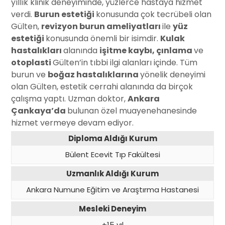
yıllık klinik deneyiminde, yüzlerce hastaya hizmet
verdi.
Burun estetiği
konusunda çok tecrübeli olan
Gülten,
revizyon burun ameliyatları
ile
yüz
estetiği
konusunda önemli bir isimdir.
Kulak
hastalıkları
alanında
işitme kaybı, çınlama
ve
otoplasti
Gülten’in tıbbi ilgi alanları içinde. Tüm
burun ve
boğaz hastalıklarına
yönelik deneyimi
olan Gülten, estetik cerrahi alanında da birçok
çalışma yaptı. Uzman doktor,
Ankara
Çankaya’da
bulunan özel muayenehanesinde
hizmet vermeye devam ediyor.
Diploma Aldığı Kurum
Bülent Ecevit Tıp Fakültesi
Uzmanlık Aldığı Kurum
Ankara Numune Eğitim ve Araştırma Hastanesi
Mesleki Deneyim
+15 yıl