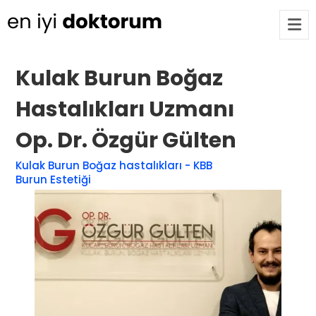
Kulak Burun Boğaz
Op. Dr. Ayşecan Enmutlu
ARA
Hastalıkları Uzmanı
Adana / Seyhan
Op. Dr. Özgür Gülten
Doç. Dr. Songül Alemdaroğlu
Kulak Burun Boğaz hastalıkları - KBB
Adana / Seyhan
Burun Estetiği
Tüm Doktorlar
Tüm doktorları göster