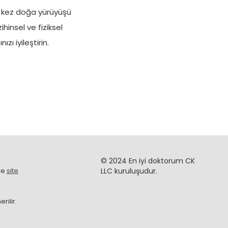
 kez doğa yürüyüşü
ihinsel ve fiziksel
nızı iyileştirin.
© 2024 En iyi doktorum CK
ce
site
LLC kuruluşudur.
rilir.