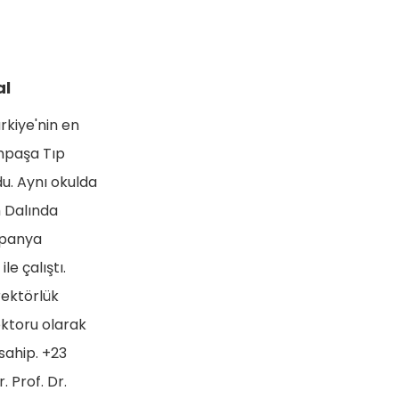
al
rkiye'nin en
ahpaşa Tıp
u. Aynı okulda
m Dalında
İspanya
le çalıştı.
rektörlük
oktoru olarak
sahip. +23
. Prof. Dr.