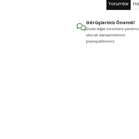
Yorumlar
Ha
Görüşleriniz Önemli!
Sizde diğer insanlara yardımc
olacak deneyimlerinizi
paylaşabilirsiniz