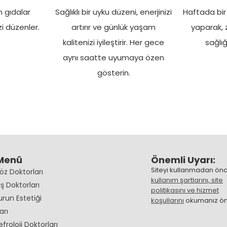
n gıdalar
Sağlıklı bir uyku düzeni, enerjinizi
Haftada bir
zi düzenler.
artırır ve günlük yaşam
yaparak, z
kalitenizi iyileştirir. Her gece
sağlığı
aynı saatte uyumaya özen
gösterin.
 Menü
Önemli Uyarı:
Siteyi kullanmadan ön
Göz Doktorları
kullanım şartlarını, site
iş Doktorları
politikasını ve hizmet
Burun Estetiği
koşullarını
okumanız öne
arı
efroloji Doktorları