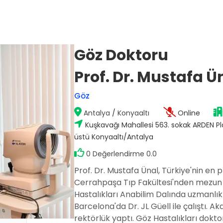
Göz Doktoru
Op. Dr. Mustafa Sağlam
Prof. Dr. Mustafa Ü
Antalya / Muratpaşa
Göz
)
Antalya
/
Konyaaltı
Online
Doç. Dr. Hakan Nazik
Adana / Seyhan
Kuşkavağı Mahallesi 563. sokak ARDEN Pl
stalıkları
üstü Konyaaltı/Antalya
0 Değerlendirme 0.0
Op. Dr. Fatma Esin Karçin
Prof. Dr. Mustafa Ünal, Türkiye'nin en pr
Gaziantep / Şehitkamil
Cerrahpaşa Tıp Fakültesi'nden mezun 
Hastalıkları Anabilim Dalında uzmanlık 
Barcelona'da Dr. JL Güell ile çalıştı. A
rektörlük yaptı. Göz Hastalıkları dokto