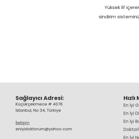
Yüksek lif içere
sindirim sistemini
Sağlayıcı Adresi:
Hızlı
Küçükçekmece # 4076
En İyi 
İstanbul, No 34, Türkiye
En İyi D
En İyi 
İletişim
eniyidoktorum@yahoo.com
Doktorl
En İyi N