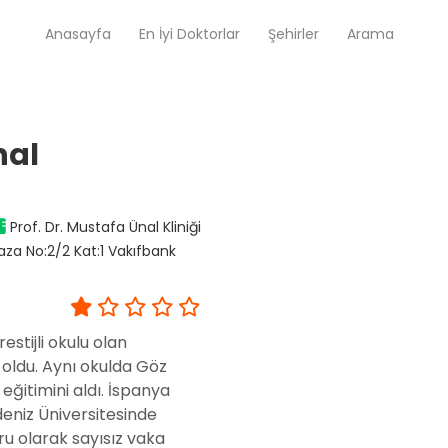
Anasayfa
En İyi Doktorlar
Şehirler
Arama
Op. Dr. Ayşecan Enmutlu
nal
Adana / Seyhan
Prof. Dr. Mustafa Ünal Kliniği
Doç. Dr. Songül Alemdaroğlu
Adana / Seyhan
aza No:2/2 Kat:1 Vakıfbank
Tüm Doktorlar
estijli okulu olan
Tüm doktorları göster
oldu. Aynı okulda Göz
eğitimini aldı. İspanya
kdeniz Üniversitesinde
ru olarak sayısız vaka