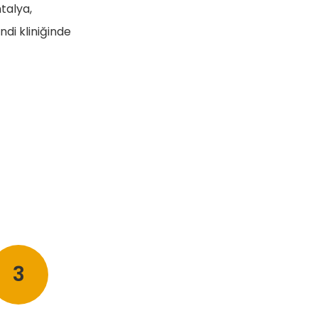
talya,
di kliniğinde
3