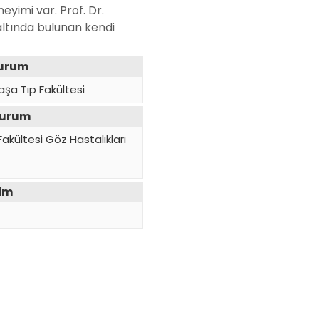
eyimi var. Prof. Dr.
ltında bulunan kendi
Kurum
aşa Tıp Fakültesi
Kurum
akültesi Göz Hastalıkları
yim