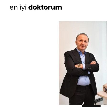
Kadın Doğum
Ortopedi
Cildiye (Dermatoloji
Kulak Burun Boğaz ha
- KBB
Üroloji
Diğer Branşlar