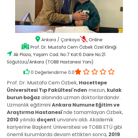
Ankara
/
Çankaya
Online
Prof. Dr. Mustafa Cem Özbek Özel Kliniği
Ak Plaza, Yaşam Cad. No:7 Kat:6 Daire No:21
Söğütözü/Ankara (TOBB Hastanesi Yanı)
0 Değerlendirme 0.0
Prof. Dr. Mustafa Cem Özbek,
Hacettepe
Üniversitesi Tıp Fakültesi'nden
mezun,
kulak
burun boğaz
alanında uzman doktorlardandır.
Uzmanlık eğitimini
Ankara Numune Eğitim ve
Araştırma Hastanesi
'nde tamamlayan Özbek,
2010
yılında
doçent
unvanını aldı. Akademik
kariyerine Başkent Üniversitesi ve TOBB ETÜ gibi
önemli kurumlarda devam ettikten sonra,
2019