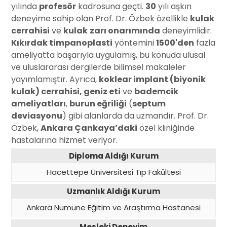
yılında
profesör
kadrosuna geçti.
30
yılı aşkın
deneyime sahip olan Prof. Dr. Özbek özellikle
kulak
cerrahisi
ve
kulak
zarı onarımında
deneyimlidir.
Kıkırdak timpanoplasti
yöntemini
1500'den
fazla
ameliyatta başarıyla uygulamış, bu konuda ulusal
ve uluslararası dergilerde bilimsel makaleler
yayımlamıştır. Ayrıca,
koklear implant (biyonik
kulak) cerrahisi, geniz eti
ve
bademcik
ameliyatları
,
burun eğriliği
(
septum
deviasyonu
) gibi alanlarda da uzmandır. Prof. Dr.
Özbek,
Ankara Çankaya’daki
özel kliniğinde
hastalarına hizmet veriyor.
Diploma Aldığı Kurum
Hacettepe Üniversitesi Tıp Fakültesi
Uzmanlık Aldığı Kurum
Ankara Numune Eğitim ve Araştırma Hastanesi
Mesleki Deneyim