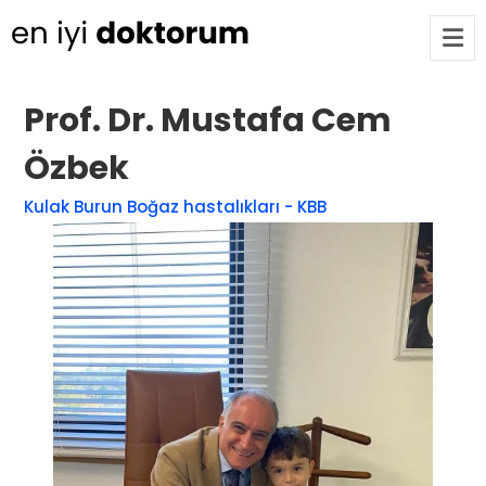
Prof. Dr. Mustafa Cem
Op. Dr. Ayşecan Enmutlu
ARA
Özbek
Adana / Seyhan
Kulak Burun Boğaz hastalıkları - KBB
Doç. Dr. Songül Alemdaroğlu
Adana / Seyhan
Tüm Doktorlar
Tüm doktorları göster