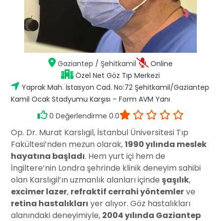
Gaziantep
/
Şehitkamil
Online
Özel Net Göz Tıp Merkezi
Yaprak Mah. İstasyon Cad. No:72 Şehitkamil/Gaziantep
Kamil Ocak Stadyumu Karşısı – Form AVM Yanı
0 Değerlendirme 0.0
Op. Dr. Murat Karslıgil, İstanbul Üniversitesi Tıp
Fakültesi’nden mezun olarak,
1990 yılında meslek
hayatına başladı
. Hem yurt içi hem de
İngiltere’nin Londra şehrinde klinik deneyim sahibi
olan Karslıgil’ın uzmanlık alanları içinde
şaşılık
,
excimer lazer
,
refraktif cerrahi yöntemler
ve
retina hastalıkları
yer alıyor. Göz hastalıkları
alanındaki deneyimiyle,
2004 yılında Gaziantep