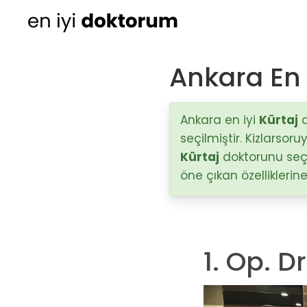
Ankara En 
Kadın Doğum
Ortopedi
Ankara en iyi
Kürtaj
d
seçilmiştir. Kizlarsor
Cildiye (Dermatoloji
Kürtaj
doktorunu seçt
öne çıkan özelliklerin
Kulak Burun Boğaz ha
- KBB
Üroloji
1. Op. D
Diğer Branşlar