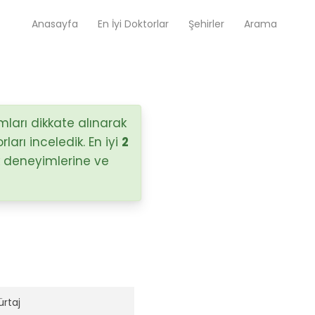
Anasayfa
En İyi Doktorlar
Şehirler
Arama
Op. Dr. Ayşecan Enmutlu
Adana / Seyhan
mları dikkate alınarak
ları inceledik. En iyi
2
k deneyimlerine ve
Doç. Dr. Songül Alemdaroğlu
Adana / Seyhan
Tüm Doktorlar
Tüm doktorları göster
rtaj