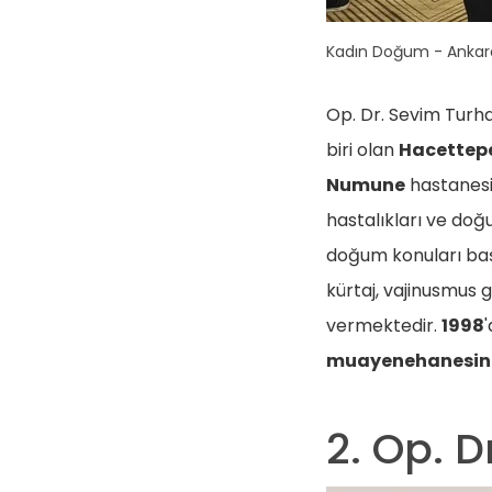
Kadın Doğum - Ankar
Op. Dr. Sevim Turhan
biri olan
Hacettepe
Numune
hastanesi
hastalıkları ve do
doğum konuları baş
kürtaj, vajinusmus 
vermektedir.
1998
muayenehanesin
2. Op. D