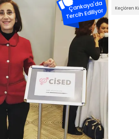
Çankaya'da
Keçiören Kü
Tercih Ediliyor