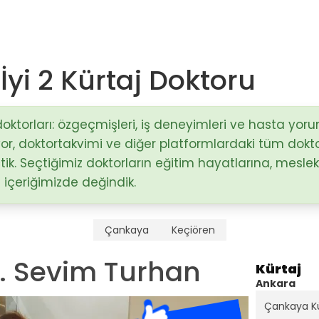
İyi 2 Kürtaj Doktoru
Op. Dr. Mustafa Sağlam
Antalya / Muratpaşa
oktorları: özgeçmişleri, iş deneyimleri ve hasta yoru
uyor, doktortakvimi ve diğer platformlardaki tüm doktor
)
ik. Seçtiğimiz doktorların eğitim hayatlarına, mesle
Doç. Dr. Hakan Nazik
Adana / Seyhan
e içeriğimizde değindik.
stalıkları
Op. Dr. Fatma Esin Karçin
Çankaya
Keçiören
Gaziantep / Şehitkamil
r. Sevim Turhan
Kürtaj
Ankara
Çankaya Kü