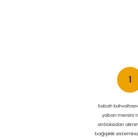
1
Sabah kahvaltısın
yaban mersini 
antioksidan alımını
bağışıklık sisteminiz