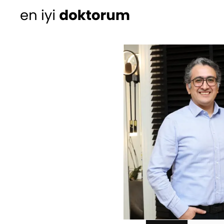
Kadın Doğum
Ortopedi
Cildiye (Dermatoloji
Kulak Burun Boğaz ha
- KBB
Üroloji
Diğer Branşlar