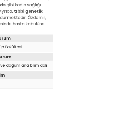
zis
gibi kadın sağlığı
Ayrıca,
tıbbi genetik
rdürmektedir. Özdemir,
sinde hasta kabulüne
Kurum
ıp Fakültesi
Kurum
ı ve doğum ana bilim dalı
yim