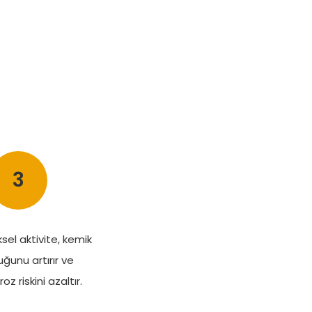
3
ksel aktivite, kemik
ğunu artırır ve
z riskini azaltır.