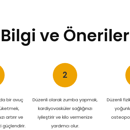
Bilgi ve Öneriler
2
da bir avuç
Düzenli olarak zumba yapmak,
Düzenli fizi
tüketmek,
kardiyovasküler sağlığınızı
yoğunlu
zı artırır ve
iyileştirir ve kilo vermenize
osteoporo
i güçlendirir.
yardımcı olur.