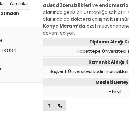
lar
Yorumlar
adet düzensizlikleri
ve
endometrio
alanında geniş bir uzmanlığa sahiptir. 
arafından
alanında da
doktora
çalışmalarını sü
Konya Meram’da
özel muayenehane
devam ediyor.
i
Diploma Aldığı 
 Testleri
Hacettepe Üniversitesi T
Uzmanlık Aldığı 
r
Başkent Üniversitesi kadın hastalıklar
Mesleki Dene
+15 yıl