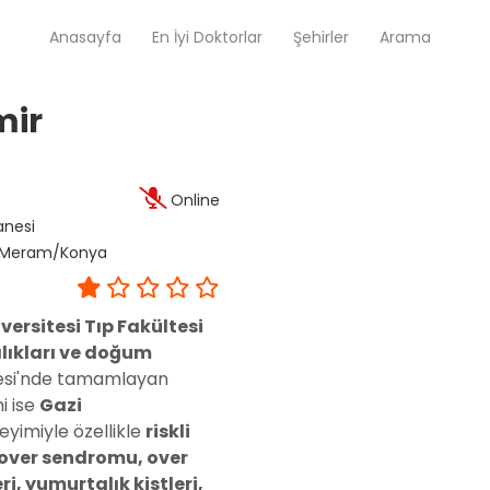
Anasayfa
En İyi Doktorlar
Şehirler
Arama
mir
Op. Dr. Ayşecan Enmutlu
Adana / Seyhan
Online
anesi
Doç. Dr. Songül Alemdaroğlu
90 Meram/Konya
Adana / Seyhan
ersitesi Tıp Fakültesi
lıkları ve doğum
Tüm Doktorlar
Tüm doktorları göster
itesi'nde tamamlayan
i ise
Gazi
eyimiyle özellikle
riskli
k over sendromu, over
i, yumurtalık kistleri,