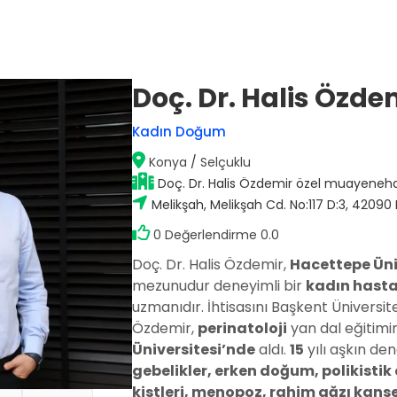
Doç. Dr. Halis Özde
Op. Dr. Mustafa Sağlam
Kadın Doğum
Antalya / Muratpaşa
Konya
/
Selçuklu
Doç. Dr. Halis Özdemir özel muayeneh
)
Doç. Dr. Hakan Nazik
Melikşah, Melikşah Cd. No:117 D:3, 420
Adana / Seyhan
stalıkları
0 Değerlendirme 0.0
Doç. Dr. Halis Özdemir,
Hacettepe Üniv
mezunudur deneyimli bir
kadın hasta
Op. Dr. Fatma Esin Karçin
Gaziantep / Şehitkamil
uzmanıdır. İhtisasını Başkent Ünivers
Özdemir,
perinatoloji
yan dal eğitimin
Üniversitesi’nde
aldı.
15
yılı aşkın den
gebelikler, erken doğum, polikisti
kistleri, menopoz, rahim ağzı kanser