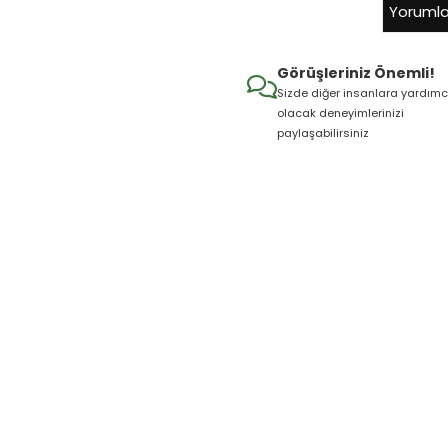
Yorumla
Görüşleriniz Önemli!
Sizde diğer insanlara yardımc
olacak deneyimlerinizi
paylaşabilirsiniz