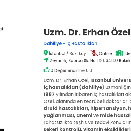
Uzm. Dr. Erhan Özel
Op. Dr. Mustafa Sağlam
Dahiliye - İç Hastalıkları
Antalya / Muratpaşa
İstanbul
/
Bakırköy
Online
İde
Zeytinlik, Sporcu Sk. No:1 D:1, 34140 Bakır
)
Doç. Dr. Hakan Nazik
0 Değerlendirme 0.0
Adana / Seyhan
stalıkları
Uzm. Dr. Erhan Özel,
İstanbul Ünivers
iç hastalıkları (dahiliye
) uzmanlığın
1987
yılından itibaren iç hastalıkları 
Op. Dr. Fatma Esin Karçin
Gaziantep / Şehitkamil
Özel, alanında en tecrübeli doktorlar i
tiroid hastalıkları, hipertansiyon, 
yağlanması, anemi
ve
mide
hastal
rahatsızlıkta teşhis ve tedavi konular
şekeri kontrolü, vitamin eksiklikleri