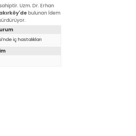
 sahiptir. Uzm. Dr. Erhan
akırköy'de
bulunan İdem
sürdürüyor.
Kurum
i’nde iç hastalıkları
yim