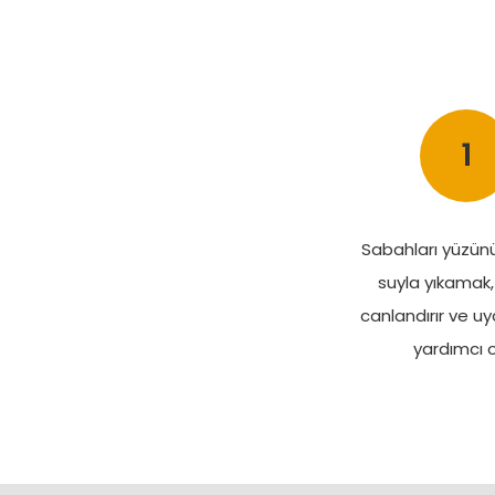
1
Sabahları yüzün
suyla yıkamak, 
canlandırır ve 
yardımcı o