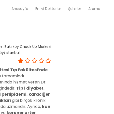
Anasayfa
En İyi Doktorlar
Şehirler
Arama
Op. Dr. Ayşecan Enmutlu
Adana / Seyhan
m Bakırköy Check Up Merkezi
köy/İstanbul
Doç. Dr. Songül Alemdaroğlu
Adana / Seyhan
itesi Tıp Fakültesi’nde
ı tamamladı.
alanında hizmet veren Dr.
Tüm Doktorlar
Tüm doktorları göster
çindedir.
Tip 1 diyabet,
hiperlipidemi, karaciğer
ıkları
gibi birçok kronik
ında uzmandır. Ayrıca,
kan
ve
koroner arter