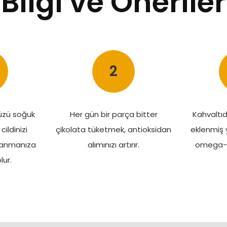
Bilgi ve Öneriler
2
üzü soğuk
Her gün bir parça bitter
Kahvaltı
cildinizi
çikolata tüketmek, antioksidan
eklenmiş 
uyanmanıza
alımınızı artırır.
omega-3 a
lur.