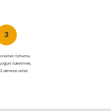
3
da keten tohumu
yoğurt tüketmek,
lımınızı artırır.