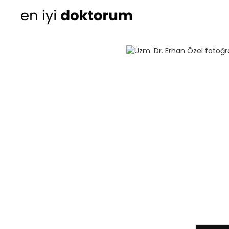
Kadın Doğum
Ortopedi
Cildiye (Dermatoloji
Kulak Burun Boğaz ha
- KBB
Üroloji
Diğer Branşlar