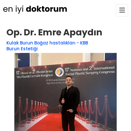
Op. Dr. Emre Apaydın
Op. Dr. Ayşecan Enmutlu
ARA
Kulak Burun Boğaz hastalıkları - KBB
Adana / Seyhan
Burun Estetiği
Doç. Dr. Songül Alemdaroğlu
Adana / Seyhan
Tüm Doktorlar
Tüm doktorları göster