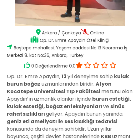
Ankara
/
Çankaya
Online
Op. Dr. Emre Apaydın Özel Kliniği
Beştepe mahallesi, Yaşam caddesi No:13 Neorama İş
Merkezi 8. kat No:36, Ankara, Turkey
0 Değerlendirme 0.0
Op. Dr. Emre Apaydın,
13
yıl deneyime sahip
kulak
burun boğaz
uzmanlarından biridir.
Afyon
Kocatepe Üniversitesi Tıp Fakültesi
mezunu olan
Apaydın’ın uzmanlık alanları içinde
burun estetiği,
kulak estetiği, boğaz enfeksiyonları
ve
sinüs
rahatsızlıkları
geliyor. Apaydın bunun yanında,
geniz eti ameliyatı
ile
ses kısıklığı tedavisi
konusunda da deneyim sahibidir. Uzun yıllar
boyunca, çeşitli devlet hastanelerinde
KBB
uzmanı