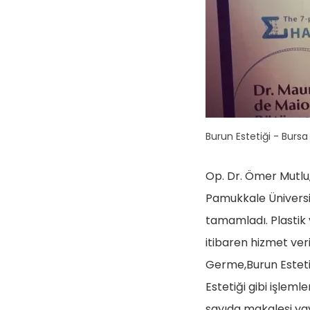
Burun Estetiği - Bursa
Op. Dr. Ömer Mutlu,
Pamukkale Üniversit
tamamladı. Plastik 
itibaren hizmet ver
Germe,Burun Esteti
Estetiği gibi işleml
sayıda makalesi yay