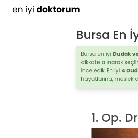
Bursa En İ
Kadın Doğum
Ortopedi
Bursa en iyi
Dudak ve
dikkate alınarak seçil
Cildiye (Dermatoloji
inceledik. En iyi
4 Dud
hayatlarına, meslek d
Kulak Burun Boğaz ha
- KBB
Üroloji
1. Op. D
Diğer Branşlar