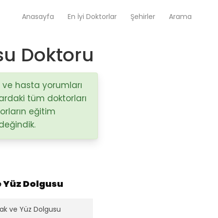
Anasayfa
En İyi Doktorlar
Şehirler
Arama
su Doktoru
Op. Dr. Ayşecan Enmutlu
Adana / Seyhan
i ve hasta yorumları
lardaki tüm doktorları
orların eğitim
Doç. Dr. Songül Alemdaroğlu
Adana / Seyhan
değindik.
Tüm Doktorlar
Tüm doktorları göster
 Yüz Dolgusu
dak ve Yüz Dolgusu