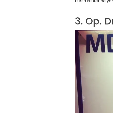
Bursa Nilüfer’de yer
3. Op. 