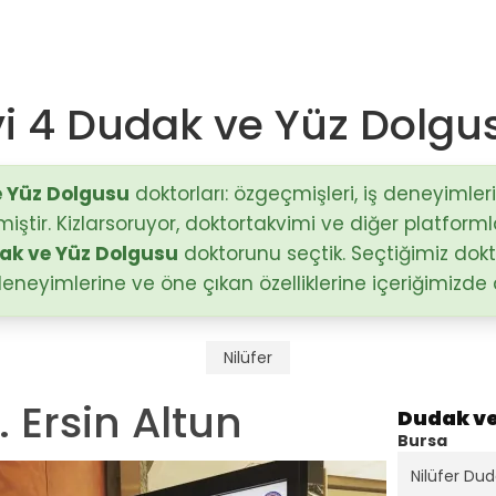
yi 4 Dudak ve Yüz Dolgu
Op. Dr. Mustafa Sağlam
Antalya / Muratpaşa
 Yüz Dolgusu
doktorları: özgeçmişleri, iş deneyimler
miştir. Kizlarsoruyor, doktortakvimi ve diğer platform
)
ak ve Yüz Dolgusu
doktorunu seçtik. Seçtiğimiz dokt
Doç. Dr. Hakan Nazik
Adana / Seyhan
eneyimlerine ve öne çıkan özelliklerine içeriğimizde 
stalıkları
Op. Dr. Fatma Esin Karçin
Nilüfer
Gaziantep / Şehitkamil
r. Ersin Altun
Dudak ve
Bursa
Nilüfer Du