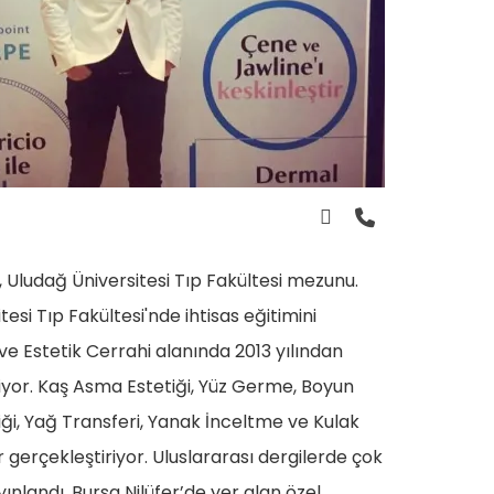
 Uludağ Üniversitesi Tıp Fakültesi mezunu.
esi Tıp Fakültesi'nde ihtisas eğitimini
ve Estetik Cerrahi alanında 2013 yılından
iyor. Kaş Asma Estetiği, Yüz Germe, Boyun
ği, Yağ Transferi, Yanak İnceltme ve Kulak
er gerçekleştiriyor. Uluslararası dergilerde çok
ınlandı. Bursa Nilüfer’de yer alan özel