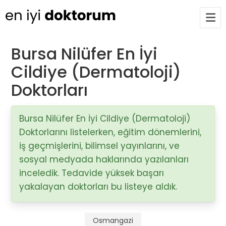
Bursa Nilüfer En İyi
Cildiye (Dermatoloji)
Op. Dr. Ayşecan Enmutlu
ARA
Adana / Seyhan
Doktorları
Doç. Dr. Songül Alemdaroğlu
Bursa Nilüfer En İyi Cildiye (Dermatoloji)
Adana / Seyhan
Doktorlarını listelerken, eğitim dönemlerini,
iş geçmişlerini, bilimsel yayınlarını, ve
sosyal medyada haklarında yazılanları
Tüm Doktorlar
inceledik. Tedavide yüksek başarı
Tüm doktorları göster
yakalayan doktorları bu listeye aldık.
Osmangazi