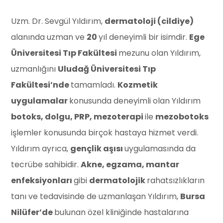
⁠Uzm. Dr. Sevgül Yıldırım,
dermatoloji (cildiye)
alanında uzman ve
20
yıl deneyimli bir isimdir.
Ege
Üniversitesi Tıp Fakültesi
mezunu olan Yıldırım,
uzmanlığını
Uludağ Üniversitesi Tıp
Fakültesi’nde
tamamladı.
Kozmetik
uygulamalar
konusunda deneyimli olan Yıldırım
botoks, dolgu, PRP, mezoterapi
ile
mezobotoks
işlemler konusunda birçok hastaya hizmet verdi.
Yıldırım ayrıca,
gençlik aşısı
uygulamasında da
tecrübe sahibidir.
Akne, egzama, mantar
enfeksiyonları
gibi
dermatolojik
rahatsızlıkların
tanı ve tedavisinde de uzmanlaşan Yıldırım,
Bursa
Nilüfer’de
bulunan özel kliniğinde hastalarına