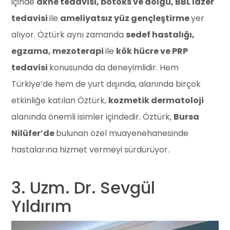
içinde
akne tedavisi, botoks ve dolgu, BBL lazer
tedavisi
ile
ameliyatsız yüz gençleştirme
yer
alıyor. Öztürk aynı zamanda
sedef hastalığı,
egzama, mezoterapi
ile
kök hücre ve PRP
tedavisi
konusunda da deneyimlidir. Hem
Türkiye’de hem de yurt dışında, alanında birçok
etkinliğe katılan Öztürk,
kozmetik dermatoloji
alanında önemli isimler içindedir. Öztürk,
Bursa
Nilüfer’de
bulunan özel muayenehanesinde
hastalarına hizmet vermeyi sürdürüyor.
3. Uzm. Dr. Sevgül
Yıldırım