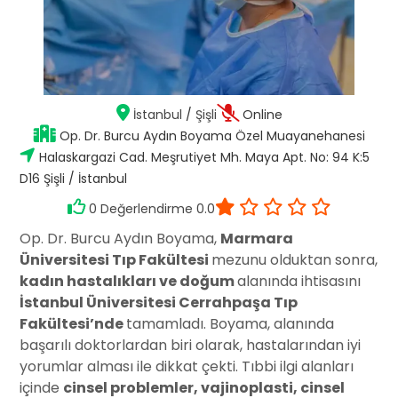
İstanbul
/
Şişli
Online
Op. Dr. Burcu Aydın Boyama Özel Muayanehanesi
Halaskargazi Cad. Meşrutiyet Mh. Maya Apt. No: 94 K:5
D16 Şişli / İstanbul
0 Değerlendirme 0.0
Op. Dr. Burcu Aydın Boyama,
Marmara
Üniversitesi Tıp Fakültesi
mezunu olduktan sonra,
kadın hastalıkları ve doğum
alanında ihtisasını
İstanbul Üniversitesi Cerrahpaşa Tıp
Fakültesi’nde
tamamladı. Boyama, alanında
başarılı doktorlardan biri olarak, hastalarından iyi
yorumlar alması ile dikkat çekti. Tıbbi ilgi alanları
içinde
cinsel problemler, vajinoplasti, cinsel