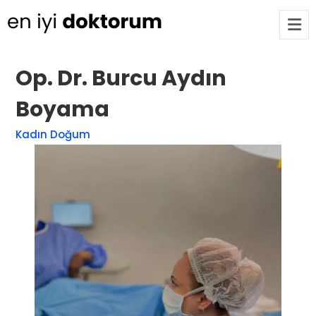
Op. Dr. Burcu Aydın
Op. Dr. Ayşecan Enmutlu
ARA
Boyama
Adana / Seyhan
Kadın Doğum
Doç. Dr. Songül Alemdaroğlu
Adana / Seyhan
Tüm Doktorlar
Tüm doktorları göster