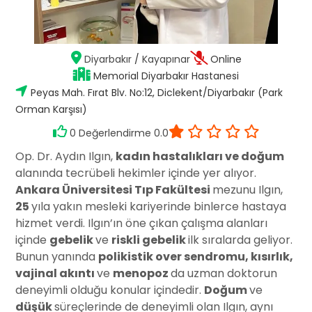
Diyarbakır
/
Kayapınar
Online
Memorial Diyarbakır Hastanesi
Peyas Mah. Fırat Blv. No:12, Diclekent/Diyarbakır (Park
Orman Karşısı)
0 Değerlendirme 0.0
Op. Dr. Aydın Ilgın,
kadın hastalıkları ve doğum
alanında tecrübeli hekimler içinde yer alıyor.
Ankara Üniversitesi Tıp Fakültesi
mezunu Ilgın,
25
yıla yakın mesleki kariyerinde binlerce hastaya
hizmet verdi. Ilgın’ın öne çıkan çalışma alanları
içinde
gebelik
ve
riskli gebelik
ilk sıralarda geliyor.
Bunun yanında
polikistik over sendromu, kısırlık,
vajinal akıntı
ve
menopoz
da uzman doktorun
deneyimli olduğu konular içindedir.
Doğum
ve
düşük
süreçlerinde de deneyimli olan Ilgın, aynı