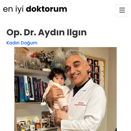
Op. Dr. Aydın Ilgın
Op. Dr. Ayşecan Enmutlu
ARA
Kadın Doğum
Adana / Seyhan
Doç. Dr. Songül Alemdaroğlu
Adana / Seyhan
Tüm Doktorlar
Tüm doktorları göster